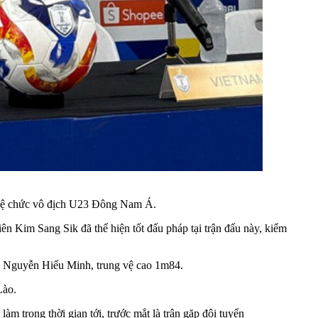
o vệ chức vô địch U23 Đông Nam Á.
ên Kim Sang Sik đã thể hiện tốt đấu pháp tại trận đấu này, kiểm
ủa Nguyễn Hiểu Minh, trung vệ cao 1m84.
Lào.
àm trong thời gian tới, trước mắt là trận gặp đội tuyển