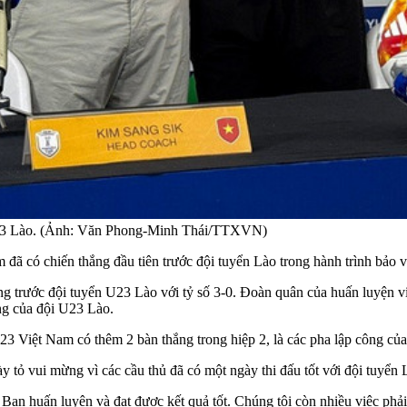
 U23 Lào. (Ảnh: Văn Phong-Minh Thái/TTXVN)
đã có chiến thắng đầu tiên trước đội tuyển Lào trong hành trình bả
g trước đội tuyển U23 Lào với tỷ số 3-0. Đoàn quân của huấn luyện vi
ng của đội U23 Lào.
23 Việt Nam có thêm 2 bàn thắng trong hiệp 2, là các pha lập công c
y tỏ vui mừng vì các cầu thủ đã có một ngày thi đấu tốt với đội tuyển 
Ban huấn luyện và đạt được kết quả tốt. Chúng tôi còn nhiều việc phải l