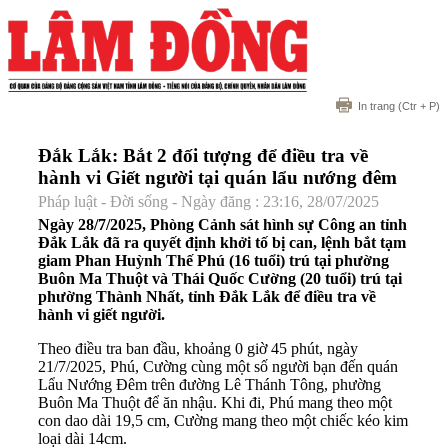
In trang
(Ctr + P)
Đắk Lắk: Bắt 2 đối tượng để điều tra về
hành vi Giết người tại quán lẩu nướng đêm
Pháp luật - Đời sống - Ngày đăng : 23:16, 28/07/2025
Ngày 28/7/2025, Phòng Cảnh sát hình sự Công an tỉnh
Đắk Lắk đã ra quyết định khởi tố bị can, lệnh bắt tạm
giam Phan Huỳnh Thế Phú (16 tuổi) trú tại phường
Buôn Ma Thuột và Thái Quốc Cường (20 tuổi) trú tại
phường Thành Nhất, tỉnh Đắk Lắk để điều tra về
hành vi giết người.
Theo điều tra ban đầu, khoảng 0 giờ 45 phút, ngày
21/7/2025, Phú, Cường cùng một số người bạn đến quán
Lẩu Nướng Đêm trên đường Lê Thánh Tông, phường
Buôn Ma Thuột để ăn nhậu. Khi đi, Phú mang theo một
con dao dài 19,5 cm, Cường mang theo một chiếc kéo kim
loại dài 14cm.