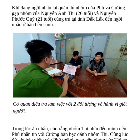
Khi đang ngồi nhậu tại quán thì nhóm của Phú và Cường
gặp nhóm của Nguyễn Anh Thi (26 tuổi) và Nguyễn
Phước Quý (21 tuổi) cùng trú tại tỉnh Đắk Lắk đến ngồi
nhậu ở bàn bên cạnh.
Cơ quan điều tra làm việc với 2 đối tượng về hành vi giết
người.
Trong lúc ăn nhậu, cho rằng nhóm Thi nhìn đểu mình nên
Phú nhắn tin với Cường bàn bạc đánh nhóm Thi. Cùng lúc
đó, do bàn nhậu của Phú mở nhạc to nên nhóm của Thi có