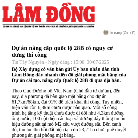
In trang
(Ctr + P)
Dự án nâng cấp quốc lộ 28B có nguy cơ
dừng thi công
Tin Tây Nguyên - Ngày đăng : 15:08, 30/07/2025
Bộ Xây dựng có văn bản gửi Ủy ban nhân dân tỉnh
Lâm Đồng đẩy nhanh tiến độ giải phóng mặt bằng của
Dự án cải tạo, nâng cấp Quốc lộ 28B đi qua địa bàn.
Theo Cục Đường bộ Việt Nam (Chủ đầu tư dự án), đến
nay, địa phương đã bàn giao mặt bằng cho dự án
61,7km/68km, đạt 91% để triển khai thi công. Tuy nhiên,
hiện vẫn còn 6,3km chưa được bàn giao. Một số công
trình hạ tầng kỹ thuật chưa được di dời như 4,3km đường
ống nước, 100 cột điện các loại và đường dây thông tin tín
hiệu đường sắt tại mố M2 cầu vượt đường sắt. Bên cạnh
đó, thủ tục thu hồi đất hiện tại còn 23,21ha chưa phê duyệt
phương án giải phóng mặt bằng.