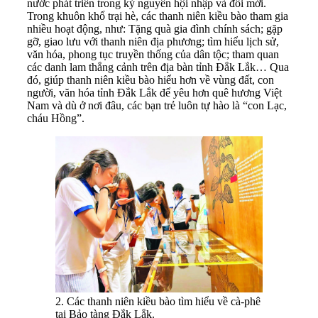
nước phát triển trong kỷ nguyên hội nhập và đổi mới.
Trong khuôn khổ trại hè, các thanh niên kiều bào tham gia
nhiều hoạt động, như: Tặng quà gia đình chính sách; gặp
gỡ, giao lưu với thanh niên địa phương; tìm hiểu lịch sử,
văn hóa, phong tục truyền thống của dân tộc; tham quan
các danh lam thắng cảnh trên địa bàn tỉnh Đắk Lắk… Qua
đó, giúp thanh niên kiều bào hiểu hơn về vùng đất, con
người, văn hóa tỉnh Đắk Lắk để yêu hơn quê hương Việt
Nam và dù ở nơi đâu, các bạn trẻ luôn tự hào là “con Lạc,
cháu Hồng”.
2. Các thanh niên kiều bào tìm hiểu về cà-phê
tại Bảo tàng Đắk Lắk.