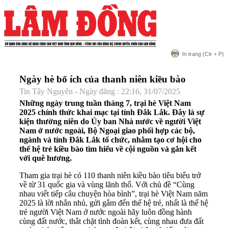
In trang
(Ctr + P)
Ngày hè bổ ích của thanh niên kiều bào
Tin Tây Nguyên - Ngày đăng : 22:16, 31/07/2025
Những ngày trung tuần tháng 7, trại hè Việt Nam
2025 chính thức khai mạc tại tỉnh Đắk Lắk. Đây là sự
kiện thường niên do Ủy ban Nhà nước về người Việt
Nam ở nước ngoài, Bộ Ngoại giao phối hợp các bộ,
ngành và tỉnh Đắk Lắk tổ chức, nhằm tạo cơ hội cho
thế hệ trẻ kiều bào tìm hiểu về cội nguồn và gắn kết
với quê hương.
Tham gia trại hè có 110 thanh niên kiều bào tiêu biểu trở
về từ 31 quốc gia và vùng lãnh thổ. Với chủ đề “Cùng
nhau viết tiếp câu chuyện hòa bình”, trại hè Việt Nam năm
2025 là lời nhắn nhủ, gửi gắm đến thế hệ trẻ, nhất là thế hệ
trẻ người Việt Nam ở nước ngoài hãy luôn đồng hành
cùng đất nước, thắt chặt tình đoàn kết, cùng nhau đưa đất