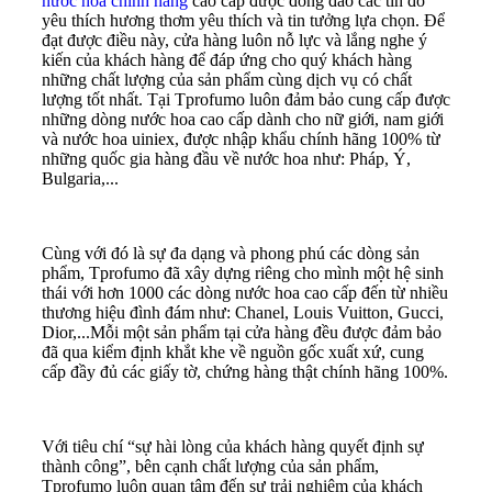
nước hoa chính hãng
cao cấp được đông đảo các tín đồ
yêu thích hương thơm yêu thích và tin tưởng lựa chọn. Để
đạt được điều này, cửa hàng luôn nỗ lực và lắng nghe ý
kiến của khách hàng để đáp ứng cho quý khách hàng
những chất lượng của sản phẩm cùng dịch vụ có chất
lượng tốt nhất. Tại Tprofumo luôn đảm bảo cung cấp được
những dòng nước hoa cao cấp dành cho nữ giới, nam giới
và nước hoa uiniex, được nhập khẩu chính hãng 100% từ
những quốc gia hàng đầu về nước hoa như: Pháp, Ý,
Bulgaria,...
Cùng với đó là sự đa dạng và phong phú các dòng sản
phẩm, Tprofumo đã xây dựng riêng cho mình một hệ sinh
thái với hơn 1000 các dòng nước hoa cao cấp đến từ nhiều
thương hiệu đình đám như: Chanel, Louis Vuitton, Gucci,
Dior,...Mỗi một sản phẩm tại cửa hàng đều được đảm bảo
đã qua kiểm định khắt khe về nguồn gốc xuất xứ, cung
cấp đầy đủ các giấy tờ, chứng hàng thật chính hãng 100%.
Với tiêu chí “sự hài lòng của khách hàng quyết định sự
thành công”, bên cạnh chất lượng của sản phẩm,
Tprofumo luôn quan tâm đến sự trải nghiệm của khách