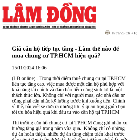
In trang
(Ctr + P)
Giá căn hộ tiếp tục tăng - Làm thế nào để
mua chung cư TP.HCM hiệu quả?
15/11/2024 16:06
(LĐ online) - Trong thời điểm thuê chung cư tại TP.HCM
liên tục tăng cao, việc mua được một căn hộ phù hợp với
khả năng tài chính và đảm bảo tiềm năng sinh lợi là một
thách thức lớn. Không chỉ với người mua, các nhà đầu tư
cũng phải cân nhắc kỹ lưỡng trước khi xuống tiền. Chính
vì thế, bài viết sẽ đưa ra những lưu ý quan trọng giúp bạn
tối ưu hóa hiệu quả khi đầu tư vào căn hộ tại TP.HCM.
Thị trường căn hộ chung cư tại TPHCM đang ghi nhận xu
hướng tăng giá trong năm vừa qua. Không chỉ có những
dự án hoàn thiện, nhiều dự án từng chậm triển khai trước
đây cũng đang dần được tái khởi động. Đáng chú ý là mức