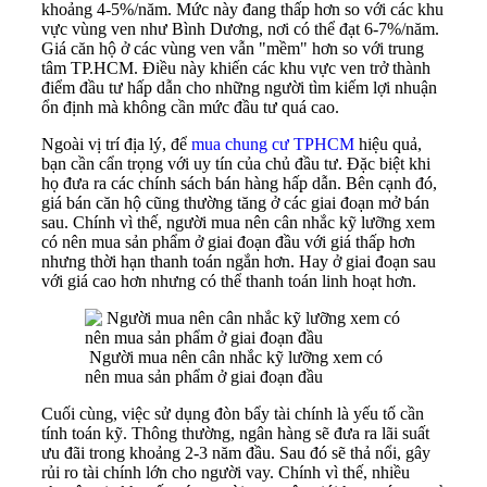
khoảng 4-5%/năm. Mức này đang thấp hơn so với các khu
vực vùng ven như Bình Dương, nơi có thể đạt 6-7%/năm.
Giá căn hộ ở các vùng ven vẫn "mềm" hơn so với trung
tâm TP.HCM. Điều này khiến các khu vực ven trở thành
điểm đầu tư hấp dẫn cho những người tìm kiếm lợi nhuận
ổn định mà không cần mức đầu tư quá cao.
Ngoài vị trí địa lý, để
mua chung cư TPHCM
hiệu quả,
bạn cần cẩn trọng với uy tín của chủ đầu tư. Đặc biệt khi
họ đưa ra các chính sách bán hàng hấp dẫn. Bên cạnh đó,
giá bán căn hộ cũng thường tăng ở các giai đoạn mở bán
sau. Chính vì thế, người mua nên cân nhắc kỹ lưỡng xem
có nên mua sản phẩm ở giai đoạn đầu với giá thấp hơn
nhưng thời hạn thanh toán ngắn hơn. Hay ở giai đoạn sau
với giá cao hơn nhưng có thể thanh toán linh hoạt hơn.
Người mua nên cân nhắc kỹ lưỡng xem có
nên mua sản phẩm ở giai đoạn đầu
Cuối cùng, việc sử dụng đòn bẩy tài chính là yếu tố cần
tính toán kỹ. Thông thường, ngân hàng sẽ đưa ra lãi suất
ưu đãi trong khoảng 2-3 năm đầu. Sau đó sẽ thả nổi, gây
rủi ro tài chính lớn cho người vay. Chính vì thế, nhiều