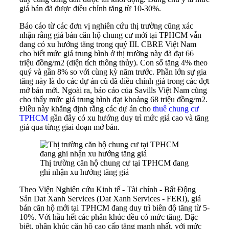
giá bán đã được điều chỉnh tăng từ 10-30%.
Báo cáo từ các đơn vị nghiên cứu thị trường cũng xác
nhận rằng giá bán căn hộ chung cư mới tại TPHCM vẫn
đang có xu hướng tăng trong quý III. CBRE Việt Nam
cho biết mức giá trung bình ở thị trường này đã đạt 66
triệu đồng/m2 (diện tích thông thủy). Con số tăng 4% theo
quý và gần 8% so với cùng kỳ năm trước. Phần lớn sự gia
tăng này là do các dự án cũ đã điều chỉnh giá trong các đợt
mở bán mới. Ngoài ra, báo cáo của Savills Việt Nam cũng
cho thấy mức giá trung bình đạt khoảng 68 triệu đồng/m2.
Điều này khẳng định rằng các dự án cho
thuê chung cư
TPHCM
gần đây có xu hướng duy trì mức giá cao và tăng
giá qua từng giai đoạn mở bán.
Thị trường căn hộ chung cư tại TPHCM đang
ghi nhận xu hướng tăng giá
Theo Viện Nghiên cứu Kinh tế - Tài chính - Bất Động
Sản Dat Xanh Services (Dat Xanh Services - FERI), giá
bán căn hộ mới tại TPHCM đang duy trì biên độ tăng từ 5-
10%. Với hầu hết các phân khúc đều có mức tăng. Đặc
biệt, phân khúc căn hộ cao cấp tăng mạnh nhất, với mức