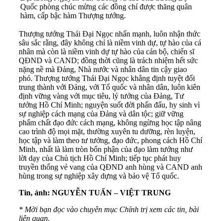
Quốc phòng chúc mừng các đồng chí được thăng quân
hàm, cấp bậc hàm Thượng tướng.
Thượng tướng Thái Đại Ngọc nhấn mạnh, luôn nhận thức
sâu sắc rằng, đây không chỉ là niềm vinh dự, tự hào của cá
nhân mà còn là niềm vinh dự tự hào của cán bộ, chiến sĩ
QĐND và CAND; đồng thời cũng là trách nhiệm hết sức
nặng nề mà Đảng, Nhà nước và nhân dân tin cậy giao
phó. Thượng tướng Thái Đại Ngọc khẳng định tuyệt đối
trung thành với Đảng, với Tổ quốc và nhân dân, luôn kiên
định vững vàng với mục tiêu, lý tưởng của Đảng, Tư
tưởng Hồ Chí Minh; nguyện suốt đời phấn đấu, hy sinh vì
sự nghiệp cách mạng của Đảng và dân tộc; giữ vững
phẩm chất đạo đức cách mạng, không ngừng học tập nâng
cao trình độ mọi mặt, thường xuyên tu dưỡng, rèn luyện,
học tập và làm theo tư tưởng, đạo đức, phong cách Hồ Chí
Minh, nhất là làm tròn bổn phận của đạo làm tướng như
lời dạy của Chủ tịch Hồ Chí Minh; tiếp tục phát huy
truyền thống vẻ vang của QĐND anh hùng và CAND anh
hùng trong sự nghiệp xây dựng và bảo vệ Tổ quốc.
Tin, ảnh: NGUYỄN TUẤN – VIỆT TRUNG
* Mời bạn đọc vào chuyên mục
Chính trị
xem các tin, bài
liên quan.