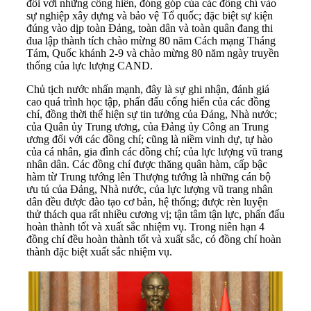
đối với những cống hiến, đóng góp của các đồng chí vào
sự nghiệp xây dựng và bảo vệ Tổ quốc; đặc biệt sự kiện
đúng vào dịp toàn Đảng, toàn dân và toàn quân đang thi
đua lập thành tích chào mừng 80 năm Cách mạng Tháng
Tám, Quốc khánh 2-9 và chào mừng 80 năm ngày truyền
thống của lực lượng CAND.
Chủ tịch nước nhấn mạnh, đây là sự ghi nhận, đánh giá
cao quá trình học tập, phấn đấu cống hiến của các đồng
chí, đồng thời thể hiện sự tin tưởng của Đảng, Nhà nước;
của Quân ủy Trung ương, của Đảng ủy Công an Trung
ương đối với các đồng chí; cũng là niềm vinh dự, tự hào
của cá nhân, gia đình các đồng chí; của lực lượng vũ trang
nhân dân. Các đồng chí được thăng quân hàm, cấp bậc
hàm từ Trung tướng lên Thượng tướng là những cán bộ
ưu tú của Đảng, Nhà nước, của lực lượng vũ trang nhân
dân đều được đào tạo cơ bản, hệ thống; được rèn luyện
thử thách qua rất nhiều cương vị; tận tâm tận lực, phấn đấu
hoàn thành tốt và xuất sắc nhiệm vụ. Trong niên hạn 4
đồng chí đều hoàn thành tốt và xuất sắc, có đồng chí hoàn
thành đặc biệt xuất sắc nhiệm vụ.