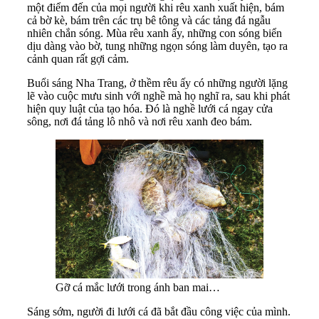
một điểm đến của mọi người khi rêu xanh xuất hiện, bám
cả bờ kè, bám trên các trụ bê tông và các tảng đá ngẫu
nhiên chắn sóng. Mùa rêu xanh ấy, những con sóng biển
dịu dàng vào bờ, tung những ngọn sóng làm duyên, tạo ra
cảnh quan rất gợi cảm.
Buổi sáng Nha Trang, ở thềm rêu ấy có những người lặng
lẽ vào cuộc mưu sinh với nghề mà họ nghĩ ra, sau khi phát
hiện quy luật của tạo hóa. Đó là nghề lưới cá ngay cửa
sông, nơi đá tảng lô nhô và nơi rêu xanh đeo bám.
Gỡ cá mắc lưới trong ánh ban mai…
Sáng sớm, người đi lưới cá đã bắt đầu công việc của mình.