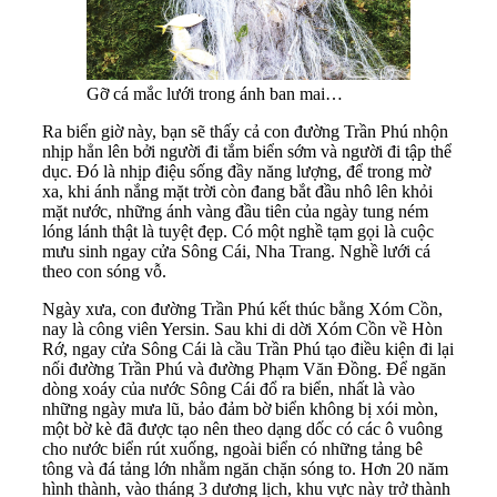
Gỡ cá mắc lưới trong ánh ban mai…
Ra biển giờ này, bạn sẽ thấy cả con đường Trần Phú nhộn
nhịp hẳn lên bởi người đi tắm biển sớm và người đi tập thể
dục. Đó là nhịp điệu sống đầy năng lượng, để trong mờ
xa, khi ánh nắng mặt trời còn đang bắt đầu nhô lên khỏi
mặt nước, những ánh vàng đầu tiên của ngày tung ném
lóng lánh thật là tuyệt đẹp. Có một nghề tạm gọi là cuộc
mưu sinh ngay cửa Sông Cái, Nha Trang. Nghề lưới cá
theo con sóng vỗ.
Ngày xưa, con đường Trần Phú kết thúc bằng Xóm Cồn,
nay là công viên Yersin. Sau khi di dời Xóm Cồn về Hòn
Rớ, ngay cửa Sông Cái là cầu Trần Phú tạo điều kiện đi lại
nối đường Trần Phú và đường Phạm Văn Đồng. Để ngăn
dòng xoáy của nước Sông Cái đổ ra biển, nhất là vào
những ngày mưa lũ, bảo đảm bờ biển không bị xói mòn,
một bờ kè đã được tạo nên theo dạng dốc có các ô vuông
cho nước biển rút xuống, ngoài biển có những tảng bê
tông và đá tảng lớn nhằm ngăn chặn sóng to. Hơn 20 năm
hình thành, vào tháng 3 dương lịch, khu vực này trở thành