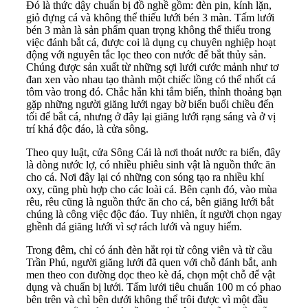
Đó là thức dậy chuẩn bị đồ nghề gồm: đèn pin, kính lặn,
giỏ đựng cá và không thể thiếu lưới bén 3 màn. Tấm lưới
bén 3 màn là sản phẩm quan trọng không thể thiếu trong
việc đánh bắt cá, được coi là dụng cụ chuyên nghiệp hoạt
động với nguyên tắc lọc theo con nước để bắt thủy sản.
Chúng được sản xuất từ những sợi lưới cước mảnh như tơ
đan xen vào nhau tạo thành một chiếc lồng có thể nhốt cá
tôm vào trong đó. Chắc hẳn khi tắm biển, thỉnh thoảng bạn
gặp những người giăng lưới ngay bờ biển buổi chiều đến
tối để bắt cá, nhưng ở đây lại giăng lưới rạng sáng và ở vị
trí khá độc đáo, là cửa sông.
Theo quy luật, cửa Sông Cái là nơi thoát nước ra biển, đây
là dòng nước lợ, có nhiều phiêu sinh vật là nguồn thức ăn
cho cá. Nơi đây lại có những con sóng tạo ra nhiều khí
oxy, cũng phù hợp cho các loài cá. Bên cạnh đó, vào mùa
rêu, rêu cũng là nguồn thức ăn cho cá, bên giăng lưới bắt
chúng là công việc độc đáo. Tuy nhiên, ít người chọn ngay
ghềnh đá giăng lưới vì sợ rách lưới và nguy hiểm.
Trong đêm, chỉ có ánh đèn hắt rọi từ công viên và từ cầu
Trần Phú, người giăng lưới đã quen với chỗ đánh bắt, anh
men theo con đường dọc theo kè đá, chọn một chỗ để vật
dụng và chuẩn bị lưới. Tấm lưới tiêu chuẩn 100 m có phao
bên trên và chì bên dưới không thể trôi được vì một đầu