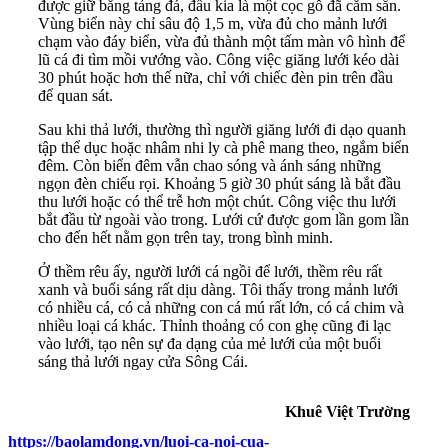
được giữ bằng tảng đá, đầu kia là một cọc gỗ đã cắm sẵn.
Vùng biển này chỉ sâu độ 1,5 m, vừa đủ cho mảnh lưới
chạm vào đáy biển, vừa đủ thành một tấm màn vô hình để
lũ cá đi tìm mồi vướng vào. Công việc giăng lưới kéo dài
30 phút hoặc hơn thế nữa, chỉ với chiếc đèn pin trên đầu
để quan sát.
Sau khi thả lưới, thường thì người giăng lưới đi dạo quanh
tập thể dục hoặc nhâm nhi ly cà phê mang theo, ngắm biển
đêm. Còn biển đêm vẫn chao sóng và ánh sáng những
ngọn đèn chiếu rọi. Khoảng 5 giờ 30 phút sáng là bắt đầu
thu lưới hoặc có thể trễ hơn một chút. Công việc thu lưới
bắt đầu từ ngoài vào trong. Lưới cứ được gom lần gom lần
cho đến hết nằm gọn trên tay, trong bình minh.
Ở thềm rêu ấy, người lưới cá ngồi để lưới, thềm rêu rất
xanh và buổi sáng rất dịu dàng. Tôi thấy trong mảnh lưới
có nhiều cá, có cả những con cá mú rất lớn, có cá chim và
nhiều loại cá khác. Thỉnh thoảng có con ghẹ cũng đi lạc
vào lưới, tạo nên sự đa dạng của mẻ lưới của một buổi
sáng thả lưới ngay cửa Sông Cái.
Khuê Việt Trường
https://baolamdong.vn/luoi-ca-noi-cua-