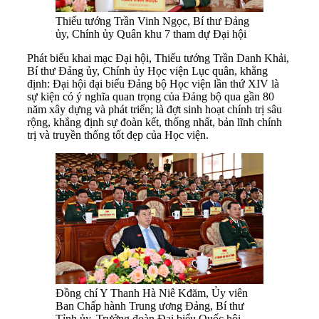
Thiếu tướng Trần Vinh Ngọc, Bí thư Đảng
ủy, Chính ủy Quân khu 7 tham dự Đại hội
Phát biểu khai mạc Đại hội, Thiếu tướng Trần Danh Khải,
Bí thư Đảng ủy, Chính ủy Học viện Lục quân, khẳng
định: Đại hội đại biểu Đảng bộ Học viện lần thứ XIV là
sự kiện có ý nghĩa quan trọng của Đảng bộ qua gần 80
năm xây dựng và phát triển; là đợt sinh hoạt chính trị sâu
rộng, khẳng định sự đoàn kết, thống nhất, bản lĩnh chính
trị và truyền thống tốt đẹp của Học viện.
Đồng chí Y Thanh Hà Niê Kđăm, Ủy viên
Ban Chấp hành Trung ương Đảng, Bí thư
Tỉnh ủy, Trưởng đoàn Đại biểu Quốc hội