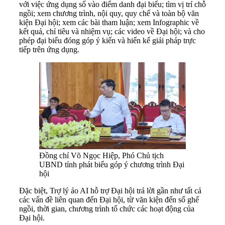
với việc ứng dụng số vào điểm danh đại biểu; tìm vị trí chỗ
ngồi; xem chương trình, nội quy, quy chế và toàn bộ văn
kiện Đại hội; xem các bài tham luận; xem Infographic về
kết quả, chỉ tiêu và nhiệm vụ; các video về Đại hội; và cho
phép đại biểu đóng góp ý kiến và hiến kế giải pháp trực
tiếp trên ứng dụng.
Đồng chí Võ Ngọc Hiệp, Phó Chủ tịch
UBND tỉnh phát biểu góp ý chương trình Đại
hội
Đặc biệt, Trợ lý ảo AI hỗ trợ Đại hội trả lời gần như tất cả
các vấn đề liên quan đến Đại hội, từ văn kiện đến số ghế
ngồi, thời gian, chương trình tổ chức các hoạt động của
Đại hội.