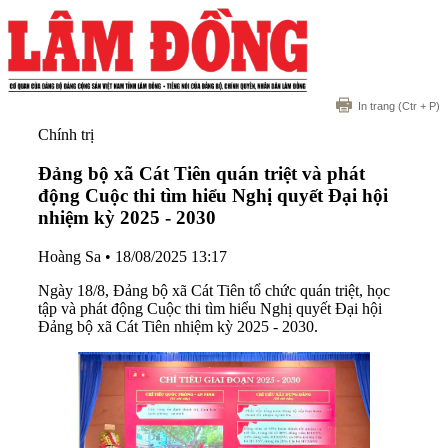
In trang
(Ctr + P)
Chính trị
Đảng bộ xã Cát Tiên quán triệt và phát
động Cuộc thi tìm hiểu Nghị quyết Đại hội
nhiệm kỳ 2025 - 2030
Hoàng Sa
•
18/08/2025 13:17
Ngày 18/8, Đảng bộ xã Cát Tiên tổ chức quán triệt, học
tập và phát động Cuộc thi tìm hiểu Nghị quyết Đại hội
Đảng bộ xã Cát Tiên nhiệm kỳ 2025 - 2030.