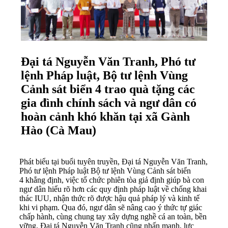
Đại tá Nguyễn Văn Tranh, Phó tư
lệnh Pháp luật, Bộ tư lệnh Vùng
Cảnh sát biển 4 trao quà tặng các
gia đình chính sách và ngư dân có
hoàn cảnh khó khăn tại xã Gành
Hào (Cà Mau)
Phát biểu tại buổi tuyên truyền, Đại tá Nguyễn Văn Tranh,
Phó tư lệnh Pháp luật Bộ tư lệnh
Vùng Cảnh sát biển
4
khẳng định, việc tổ chức phiên tòa giả định giúp bà con
ngư dân hiểu rõ hơn các quy định pháp luật về chống khai
thác IUU, nhận thức rõ được hậu quả pháp lý và kinh tế
khi vi phạm. Qua đó, ngư dân sẽ nâng cao ý thức tự giác
chấp hành, cùng chung tay xây dựng nghề cá an toàn, bền
vững. Đại tá Nguyễn Văn Tranh cũng nhấn mạnh, lực