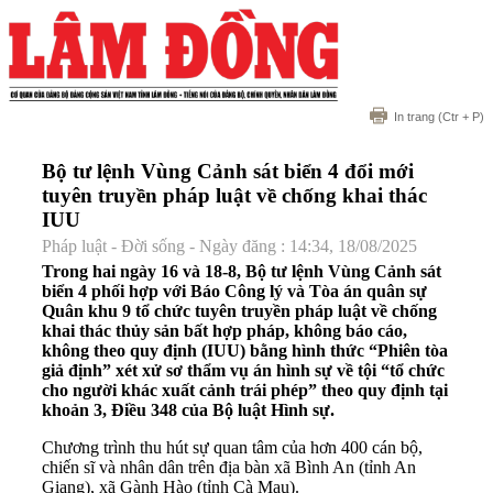
In trang
(Ctr + P)
Bộ tư lệnh Vùng Cảnh sát biển 4 đổi mới
tuyên truyền pháp luật về chống khai thác
IUU
Pháp luật - Đời sống - Ngày đăng : 14:34, 18/08/2025
Trong hai ngày 16 và 18-8, Bộ tư lệnh Vùng Cảnh sát
biển 4 phối hợp với Báo Công lý và Tòa án quân sự
Quân khu 9 tổ chức tuyên truyền pháp luật về chống
khai thác thủy sản bất hợp pháp, không báo cáo,
không theo quy định (IUU) bằng hình thức “Phiên tòa
giả định” xét xử sơ thẩm vụ án hình sự về tội “tổ chức
cho người khác xuất cảnh trái phép” theo quy định tại
khoản 3, Điều 348 của Bộ luật Hình sự.
Chương trình thu hút sự quan tâm của hơn 400 cán bộ,
chiến sĩ và nhân dân trên địa bàn xã Bình An (tỉnh An
Giang), xã Gành Hào (tỉnh Cà Mau).