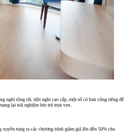
 nghỉ rộng rãi, tiện nghi cao cấp, một số có ban công riêng để
ng lại trải nghiệm lưu trú trọn vẹn.
ng xuyên tung ra các chương trình giảm giá lên đến 50% cho