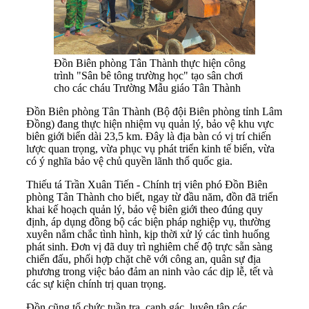
Đồn Biên phòng Tân Thành thực hiện công
trình "Sân bê tông trường học" tạo sân chơi
cho các cháu Trường Mẫu giáo Tân Thành
Đồn Biên phòng Tân Thành (Bộ đội Biên phòng tỉnh Lâm
Đồng) đang thực hiện nhiệm vụ quản lý, bảo vệ khu vực
biên giới biển dài 23,5 km. Đây là địa bàn có vị trí chiến
lược quan trọng, vừa phục vụ phát triển kinh tế biển, vừa
có ý nghĩa bảo vệ chủ quyền lãnh thổ quốc gia.
Thiếu tá Trần Xuân Tiến - Chính trị viên phó Đồn Biên
phòng Tân Thành cho biết, ngay từ đầu năm, đồn đã triển
khai kế hoạch quản lý, bảo vệ biên giới theo đúng quy
định, áp dụng đồng bộ các biện pháp nghiệp vụ, thường
xuyên nắm chắc tình hình, kịp thời xử lý các tình huống
phát sinh. Đơn vị đã duy trì nghiêm chế độ trực sẵn sàng
chiến đấu, phối hợp chặt chẽ với công an, quân sự địa
phương trong việc bảo đảm an ninh vào các dịp lễ, tết và
các sự kiện chính trị quan trọng.
Đồn cũng tổ chức tuần tra, canh gác, luyện tập các