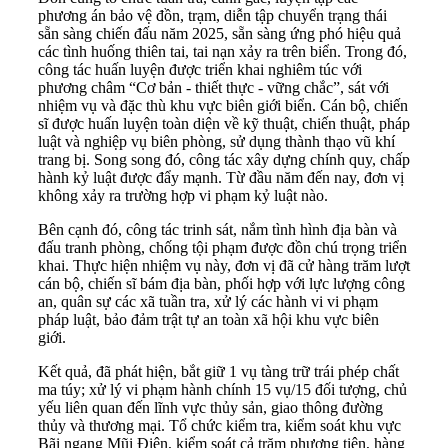
phương án bảo vệ đồn, trạm, diễn tập chuyển trạng thái
sẵn sàng chiến đấu năm 2025, sẵn sàng ứng phó hiệu quả
các tình huống thiên tai, tai nạn xảy ra trên biển. Trong đó,
công tác huấn luyện được triển khai nghiêm túc với
phương châm “Cơ bản - thiết thực - vững chắc”, sát với
nhiệm vụ và đặc thù khu vực biên giới biển. Cán bộ, chiến
sĩ được huấn luyện toàn diện về kỹ thuật, chiến thuật, pháp
luật và nghiệp vụ biên phòng, sử dụng thành thạo vũ khí
trang bị. Song song đó, công tác xây dựng chính quy, chấp
hành kỷ luật được đẩy mạnh. Từ đầu năm đến nay, đơn vị
không xảy ra trường hợp vi phạm kỷ luật nào.
Bên cạnh đó, công tác trinh sát, nắm tình hình địa bàn và
đấu tranh phòng, chống tội phạm được đồn chú trọng triển
khai. Thực hiện nhiệm vụ này, đơn vị đã cử hàng trăm lượt
cán bộ, chiến sĩ bám địa bàn, phối hợp với lực lượng công
an, quân sự các xã tuần tra, xử lý các hành vi vi phạm
pháp luật, bảo đảm trật tự an toàn xã hội khu vực biên
giới.
Kết quả, đã phát hiện, bắt giữ 1 vụ tàng trữ trái phép chất
ma túy; xử lý vi phạm hành chính 15 vụ/15 đối tượng, chủ
yếu liên quan đến lĩnh vực thủy sản, giao thông đường
thủy và thương mại. Tổ chức kiểm tra, kiểm soát khu vực
Bãi ngang Mũi Điện, kiểm soát cả trăm phương tiện, hàng