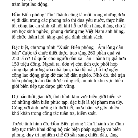
trăm lượt lao động.
Đồn Biên phòng Tân Thành cũng là một trong những đơn
vị đi đầu trong các phong trào thi đua yêu nước, thực hiện
tốt công tác an sinh xã hội khi hỗ trợ tiền hàng tháng cho 2
em học sinh nghèo, phụng dưỡng mẹ Việt Nam anh hùng,
tổ chức thăm hỏi, tặng quà gia đình chính sách.
Đặc biệt, chương trình “Xuân Biên phòng - Ấm lòng dân
bản” được tổ chức thiết thực, trao tặng 260 phần quà và
250 lá cờ Tổ quốc cho người dân xã Tân Thành trị giá hơn
150 triệu đồng. Ngoài ra, đơn vị còn tích cực phối hợp
cùng địa phương xóa nhà tạm, nhà dột nát, hỗ trợ ngày
công lao động giúp đỡ các hộ dân nghèo. Nhờ đó, thế trận
biên phòng toàn dân được củng cố, an ninh khu vực biên
giới biển tiếp tục được giữ vững.
Dự báo thời gian tới, tình hình khu vực biên giới biển sẽ
có những diễn biến phức tạp, đặc biệt là tội phạm ma túy.
Cùng với ảnh hưởng từ thời tiết, mưa bão, sẽ gây nhiều
khó khăn trong công tác tuần tra, kiểm soát.
Trước tình hình đó, Đồn Biên phòng Tân Thành xác định
tiếp tục triển khai đồng bộ các biện pháp nghiệp vụ biên
phòng, duy trì nghiêm chế độ sẵn sàng chiến đấu, tăng