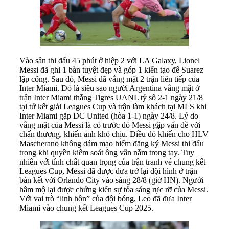
Vào sân thi đấu 45 phút ở hiệp 2 với LA Galaxy, Lionel
Messi đã ghi 1 bàn tuyệt đẹp và góp 1 kiến tạo để Suarez
lập công. Sau đó, Messi đã vắng mặt 2 trận liên tiếp của
Inter Miami. Đó là siêu sao người Argentina vắng mặt ở
trận Inter Miami thắng Tigres UANL tỷ số 2-1 ngày 21/8
tại tứ kết giải Leagues Cup và trận làm khách tại MLS khi
Inter Miami gặp DC United (hòa 1-1) ngày 24/8. Lý do
vắng mặt của Messi là có trước đó Messi gặp vấn đề với
chấn thương, khiến anh khó chịu. Điều đó khiến cho HLV
Mascherano không dám mạo hiểm đăng ký Messi thi đấu
trong khi quyền kiểm soát ông vẫn nắm trong tay. Tuy
nhiên với tính chất quan trọng của trận tranh vé chung kết
Leagues Cup, Messi đã được đưa trở lại đội hình ở trận
bán kết với Orlando City vào sáng 28/8 (giờ HN). Người
hâm mộ lại được chứng kiến sự tỏa sáng rực rỡ của Messi.
Với vai trò “linh hồn” của đội bóng, Leo đã đưa Inter
Miami vào chung kết Leagues Cup 2025.