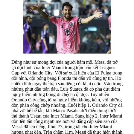
Đúng như sự mong đợi của người hâm mộ, Messi đã trở
lại đội hình của Inter Miami trong trận bán kết Leagues
Cup với Orlando City. Với sự xuất hiện của El Pulga trong
đội hình, đội bóng bang Florida thi đấu vô cùng tự tin. Họ
chiếm lĩnh ngay thế trận sau tiếng còi khai cuộc. Vào trong
những phút đầu trận đấu, Luis Suarez đã có pha dứt điểm
nguy hiểm nhưng bóng đi chệch cột dọc. Tuy nhiên
Orlando City cũng tỏ ra nguy hiểm không kém, với những
đòn phản công chớp nhoáng. Cuối hiệp 1, Orlando City đã
phá vỡ thế bế tắc, khi Marco Pasalic dứt điểm tung lưới
thủ thành Ustari của Inter Miami. Sang hiệp 2, Inter Miami
dồn lên tấn công mạnh mẽ hơn và đẳng cấp siêu sao của
Messi đã lên tiếng. Phút 73, trọng tài cho Inter Miami
hưởng phạt đền. Trên chấm 11m, Messi đã thực hiện thành