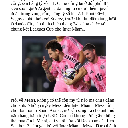
công, san bằng tỷ số 1-1. Chưa dừng lại ở đó, phút 87,
siêu sao người Argentina đã tung ra cú dứt điểm quyết
đoán trong vòng cấm, nâng tỷ số lên 2-1. Phút 90+1,
Segovia phối hợp với Suarez, trước khi dứt điểm tung lưới
Orlando City, ấn định chiến thắng 3-1 cùng chiếc vé
chung kết Leagues Cup cho Inter Miami.
Nói về Messi, không có thể còn mỹ từ nào mà chưa dành
cho anh. Nhớ lại ngày Messi đến Inter Miami, Messi từ
chối lời mời từ Saudi Arabia, nơi sẵn sàng trả cho anh mỗi
năm hàng trăm triệu USD. Con số không tưởng ấy không
thể mua được Messi, chỉ vì lời hứa với Beckham của Leo.
Sau hơn 2 năm gắn bó với Inter Miami, Messi đã trở thành