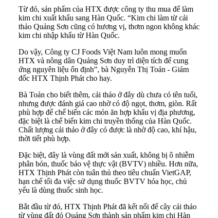
Từ đó, sản phẩm của HTX được công ty thu mua để làm
kim chi xuất khẩu sang Hàn Quốc. “Kim chi làm từ cải
thảo Quảng Sơn cũng có hương vị, thơm ngon không khác
kim chi nhập khẩu từ Hàn Quốc.
Do vậy, Công ty CJ Foods Việt Nam luôn mong muốn
HTX và nông dân Quảng Sơn duy trì diện tích để cung
ứng nguyên liệu ổn định”, bà Nguyễn Thị Toản - Giám
đốc HTX Thịnh Phát cho hay.
Bà Toản cho biết thêm, cải thảo ở đây dù chưa có tên tuổi,
nhưng được đánh giá cao nhờ có độ ngọt, thơm, giòn. Rất
phù hợp để chế biến các món ăn hợp khẩu vị địa phương,
đặc biệt là chế biến kim chi truyền thống của Hàn Quốc.
Chất lượng cải thảo ở đây có được là nhờ độ cao, khí hậu,
thời tiết phù hợp.
Đặc biệt, đây là vùng đất mới sản xuất, không bị ô nhiễm
phân bón, thuốc bảo vệ thực vật (BVTV) nhiều. Hơn nữa,
HTX Thịnh Phát còn tuân thủ theo tiêu chuẩn VietGAP,
hạn chế tối đa việc sử dụng thuốc BVTV hóa học, chủ
yếu là dùng thuốc sinh học.
Bắt đầu từ đó, HTX Thịnh Phát đã kết nối để cây cải thảo
từ vùng đất đỏ Quảng Sơn thành sản phẩm kim chi Hàn