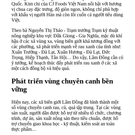
Quốc. Kim chi của CJ Foods Việt Nam nổi bật với hương
vị chua cay đặc trưng, độ giòn ngon, không chỉ phù hợp
với khẩu vị người Hàn mà còn lôi cuốn cả người tiêu dùng
Việt.
Theo bà Nguyễn Thị Thảo - Trạm trưởng Trạm kỹ thuật
nông nghiệp khu vực Đắk Glong - Gia Nghĩa, mặc dù khí
hậu ở các xã vùng xa, vùng biên giới khá tương đồng với
các phường, xã phát triển mạnh về rau xanh của tỉnh như:
Xuân Trường - Đà Lạt, Xuân Hương - Đà Lạt, Đức
Trọng, Hiệp Thạnh, Tân Hội… Do vậy, Lâm Đồng cần có
ý tưởng, kế hoạch thúc đẩy phát triển rau xanh ở các xã
một cách đồng bộ và hiệu quả.
Phát triển vùng chuyên canh bền
vững
Hiện nay, các xã biên giới Lâm Đồng đã hình thành một
số vùng chuyên canh rau, củ, quả tập trung. Tại các vùng
sản xuất, người dân được hỗ trợ từ nhiều tổ chức, chương
trình, dự án, sản xuất nông sản theo tiêu chuẩn, được hỗ
trợ chuyển giao khoa học - kỹ thuật, kiểm soát an toàn
thực phẩm…