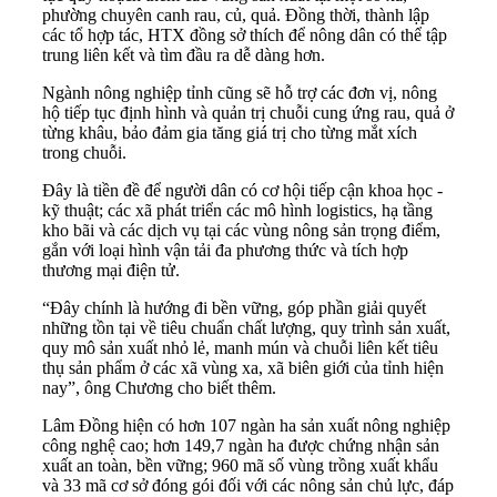
phường chuyên canh rau, củ, quả. Đồng thời, thành lập
các tổ hợp tác, HTX đồng sở thích để nông dân có thể tập
trung liên kết và tìm đầu ra dễ dàng hơn.
Ngành nông nghiệp tỉnh cũng sẽ hỗ trợ các đơn vị, nông
hộ tiếp tục định hình và quản trị chuỗi cung ứng rau, quả ở
từng khâu, bảo đảm gia tăng giá trị cho từng mắt xích
trong chuỗi.
Đây là tiền đề để người dân có cơ hội tiếp cận khoa học -
kỹ thuật; các xã phát triển các mô hình logistics, hạ tầng
kho bãi và các dịch vụ tại các vùng nông sản trọng điểm,
gắn với loại hình vận tải đa phương thức và tích hợp
thương mại điện tử.
“Đây chính là hướng đi bền vững, góp phần giải quyết
những tồn tại về tiêu chuẩn chất lượng, quy trình sản xuất,
quy mô sản xuất nhỏ lẻ, manh mún và chuỗi liên kết tiêu
thụ sản phẩm ở các xã vùng xa, xã biên giới của tỉnh hiện
nay”, ông Chương cho biết thêm.
Lâm Đồng hiện có hơn 107 ngàn ha sản xuất nông nghiệp
công nghệ cao; hơn 149,7 ngàn ha được chứng nhận sản
xuất an toàn, bền vững; 960 mã số vùng trồng xuất khẩu
và 33 mã cơ sở đóng gói đối với các nông sản chủ lực, đáp