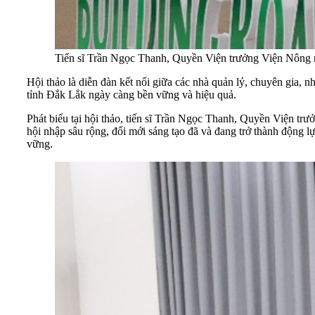
Tiến sĩ Trần Ngọc Thanh, Quyền Viện trưởng Viện Nông n
Hội thảo là diễn đàn kết nối giữa các nhà quản lý, chuyên gia, 
tỉnh Đắk Lắk ngày càng bền vững và hiệu quả.
Phát biểu tại hội thảo, tiến sĩ Trần Ngọc Thanh, Quyền Viện t
hội nhập sâu rộng, đổi mới sáng tạo đã và đang trở thành động lự
vững.