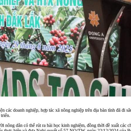
ện các doanh nghiệp, hợp tác xã nông nghiệp trên địa bàn tỉnh đã đi sâu
triển.
i nông dân có thể rút ra bài học kinh nghiệm, đồng thời đề xuất các c
ẩy thực hiện và đưa Nghị quyết số 57-NQ/TW, ngày 22/12/2024 của Bộ 