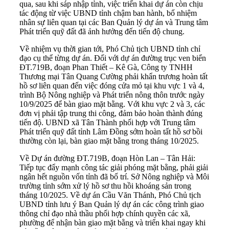
qua, sau khi sáp nhập tỉnh, việc triển khai dự án còn chịu
tác động từ việc UBND tỉnh chậm ban hành, bổ nhiệm
nhân sự liên quan tại các Ban Quản lý dự án và Trung tâm
Phát triển quỹ đất đã ảnh hưởng đến tiến độ chung.
Về nhiệm vụ thời gian tới, Phó Chủ tịch UBND tỉnh chỉ
đạo cụ thể từng dự án. Đối với dự án đường trục ven biển
ĐT.719B, đoạn Phan Thiết – Kê Gà, Công ty TNHH
Thương mại Tân Quang Cường phải khẩn trương hoàn tất
hồ sơ liên quan đến việc đóng cửa mỏ tại khu vực 1 và 4,
trình Bộ Nông nghiệp và Phát triển nông thôn trước ngày
10/9/2025 để bàn giao mặt bằng. Với khu vực 2 và 3, các
đơn vị phải tập trung thi công, đảm bảo hoàn thành đúng
tiến độ. UBND xã Tân Thành phối hợp với Trung tâm
Phát triển quỹ đất tỉnh Lâm Đồng sớm hoàn tất hồ sơ bồi
thường còn lại, bàn giao mặt bằng trong tháng 10/2025.
Về Dự án đường ĐT.719B, đoạn Hòn Lan – Tân Hải:
Tiếp tục đẩy mạnh công tác giải phóng mặt bằng, phải giải
ngân hết nguồn vốn tỉnh đã bố trí. Sở Nông nghiệp và Môi
trường tỉnh sớm xử lý hồ sơ thu hồi khoáng sản trong
tháng 10/2025. Về dự án Cầu Văn Thánh, Phó Chủ tịch
UBND tỉnh lưu ý Ban Quản lý dự án các công trình giao
thông chỉ đạo nhà thầu phối hợp chính quyền các xã,
phường để nhận bàn giao mặt bằng và triển khai ngay khi