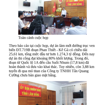
Toàn cảnh cuộc họp
Theo báo cáo tại cuộc họp, dự án làm mới đường trục ven
biển ĐT.719B đoạn Phan Thiết - Kê Gà có chiều dài
25,61 km, tổng mức đầu tư hơn 1.274,3 tỷ đồng. Đến nay
dự án thi công đạt khoảng 80% khối lượng. Trong đó,
đoạn từ Quốc lộ 1A đến cầu Suối Nhum (17,8 km) đã
hoàn thành và đưa vào khai thác. Tuy nhiên, còn 3,88 km
tuyến đi qua mỏ titan của Công ty TNHH Tân Quang
Cường chưa bàn giao mặt bằng.