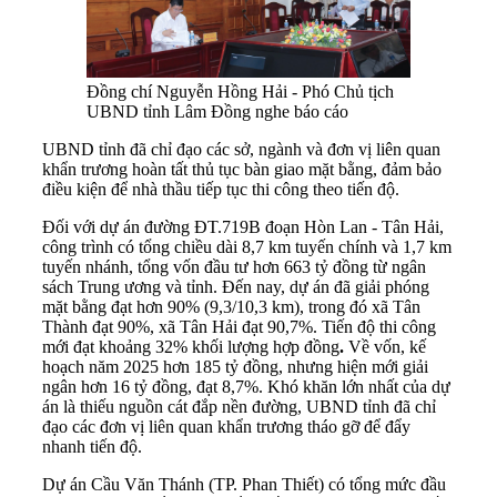
Đồng chí Nguyễn Hồng Hải - Phó Chủ tịch
UBND tỉnh Lâm Đồng nghe báo cáo
UBND tỉnh đã chỉ đạo các sở, ngành và đơn vị liên quan
khẩn trương hoàn tất thủ tục bàn giao mặt bằng, đảm bảo
điều kiện để nhà thầu tiếp tục thi công theo tiến độ.
Đối với dự án đường ĐT.719B đoạn Hòn Lan - Tân Hải,
công trình có tổng chiều dài 8,7 km tuyến chính và 1,7 km
tuyến nhánh, tổng vốn đầu tư hơn 663 tỷ đồng từ ngân
sách Trung ương và tỉnh. Đến nay, dự án đã giải phóng
mặt bằng đạt hơn 90%
(9,3/10,3 km), trong đó xã Tân
Thành đạt 90%, xã Tân Hải đạt 90,7%. Tiến độ thi công
mới đạt khoảng 32% khối lượng hợp đồng
.
Về vốn, kế
hoạch năm 2025 hơn 185 tỷ đồng, nhưng hiện mới giải
ngân hơn 16 tỷ đồng, đạt 8,7%. Khó khăn lớn nhất của dự
án là thiếu nguồn cát đắp nền đường, UBND tỉnh đã chỉ
đạo các đơn vị liên quan khẩn trương tháo gỡ để đẩy
nhanh tiến độ.
Dự án Cầu Văn Thánh (TP. Phan Thiết) có tổng mức đầu