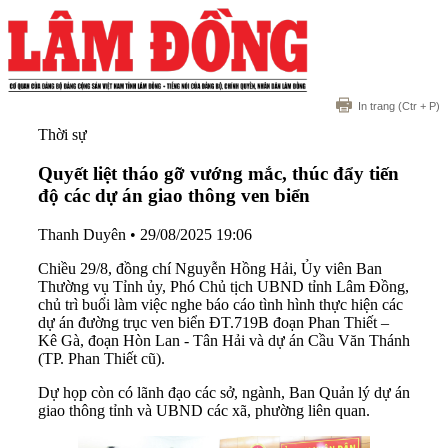
In trang
(Ctr + P)
Thời sự
Quyết liệt tháo gỡ vướng mắc, thúc đẩy tiến
độ các dự án giao thông ven biển
Thanh Duyên
•
29/08/2025 19:06
Chiều 29/8, đồng chí Nguyễn Hồng Hải, Ủy viên Ban
Thường vụ Tỉnh ủy, Phó Chủ tịch UBND tỉnh Lâm Đồng,
chủ trì buổi làm việc nghe báo cáo tình hình thực hiện các
dự án đường trục ven biển ĐT.719B đoạn Phan Thiết –
Kê Gà, đoạn Hòn Lan - Tân Hải và dự án Cầu Văn Thánh
(TP. Phan Thiết cũ).
Dự họp còn có lãnh đạo các sở, ngành, Ban Quản lý dự án
giao thông tỉnh và UBND các xã, phường liên quan.