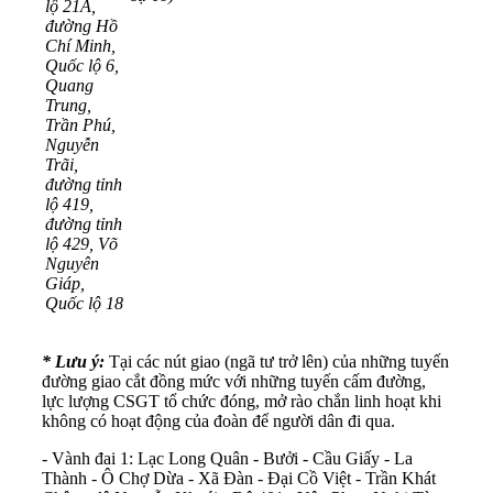
lộ 21A,
đường Hồ
Chí Minh,
Quốc lộ 6,
Quang
Trung,
Trần Phú,
Nguyễn
Trãi,
đường tỉnh
lộ 419,
đường tỉnh
lộ 429, Võ
Nguyên
Giáp,
Quốc lộ 18
* Lưu ý:
Tại các nút giao (ngã tư trở lên) của những tuyến
đường giao cắt đồng mức với những tuyến cấm đường,
lực lượng CSGT tổ chức đóng, mở rào chắn linh hoạt khi
không có hoạt động của đoàn để người dân đi qua.
- Vành đai 1: Lạc Long Quân - Bưởi - Cầu Giấy - La
Thành - Ô Chợ Dừa - Xã Đàn - Đại Cồ Việt - Trần Khát