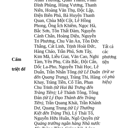
Đình Phùng, Hùng Vương, Thanh
Niên, Hoàng Văn Thụ, Độc Lập,
Điện Biên Phủ, Bà Huyện Thanh
Quan, Chùa Một Cột, Lê Hồng
Phong, Ông Ích Khiêm, Ngọc Hà,
Bắc Sơn, Tôn Thất Đàm, Nguyễn
Cảnh Chân, Hoàng Diệu, Nguyễn
Tri Phương, Chu Văn An, Tôn Đức
Thắng, Cát Linh, Trịnh Hoài Đức,
Tất cả
Hàng Cháo, Trần Phú, Sơn Tây,
các
Kim Mã, Liễu Giai, Văn Cao, Nghi
phương
Cấm
Tàm, Yên Phụ, Cửa Bắc, Đội Cấn,
tiện
Dốc La-Pho, Nguyễn Thái Học, Lê
triệt để
(trừ xe
Duẩn, Trần Nhân Tông
(từ Lê Duẩn
có phù
đến Quang Trung),
Tràng Thi, Hàng
hiệu)
Khay, Tràng Tiền, Cổ Tân, Phan
Chu Trinh
(từ Hai Bà Trưng đến
Tràng Tiền);
Lê Thánh Tông, Tông
Đản
(từ Lý Đạo Thành đến Tràng
Tiền),
Trần Quang Khải, Trần Khánh
Dư, Quang Trung
(từ Lý Thường
Kiệt đến Tràng Thi)
, Lý Thái Tổ,
Nguyễn Hữu Huân, Ngô Quyền
(từ
Quảng trường ngân hàng Nhà nước