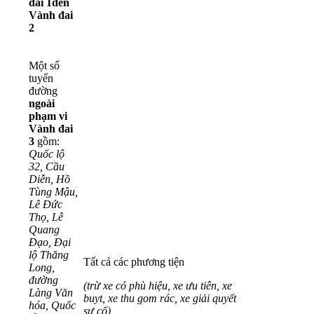
đai 1
đến
Vành đai
2
Một số
tuyến
đường
ngoài
phạm vi
Vành đai
3
gồm:
Quốc lộ
32, Cầu
Diễn, Hồ
Tùng Mậu,
Lê Đức
Thọ, Lê
Quang
Đạo, Đại
lộ Thăng
Tất cả các phương tiện
Long,
đường
(trừ xe có phù hiệu, xe ưu tiên, xe
Làng Văn
buyt, xe thu gom rác, xe giải quyết
hóa, Quốc
sự cố)