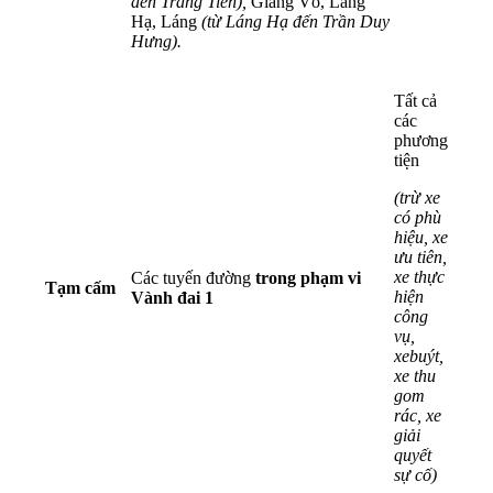
đến Tràng Tiền),
Giảng Võ, Láng
Hạ, Láng
(từ Láng Hạ đến Trần Duy
Hưng).
Tất cả
các
phương
tiện
(trừ xe
có phù
hiệu, xe
ưu tiên,
xe thực
Các tuyến đường
trong phạm vi
Tạm cấm
hiện
Vành đai 1
công
vụ,
xe
buýt,
xe thu
gom
rác, xe
giải
quyết
sự cố)