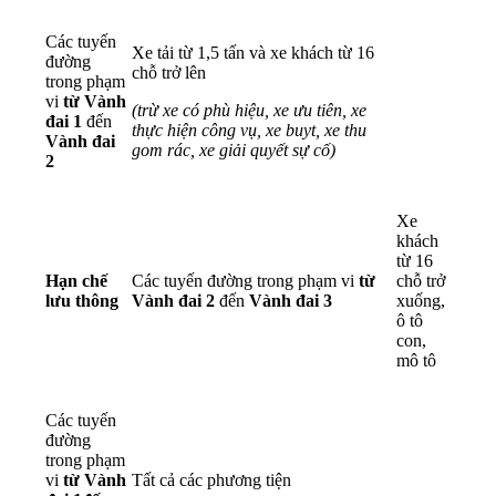
Các tuyến
Xe tải từ 1,5 tấn và xe khách từ 16
đường
chỗ trở lên
trong phạm
vi
từ Vành
(trừ xe có phù hiệu, xe ưu tiên, xe
đai 1
đến
thực hiện công vụ, xe buyt, xe thu
Vành đai
gom rác, xe giải quyết sự cố)
2
Xe
khách
từ 16
Hạn chế
Các tuyến đường trong phạm vi
từ
chỗ trở
lưu thông
Vành đai 2
đến
Vành đai 3
xuống,
ô tô
con,
mô tô
Các tuyến
đường
trong phạm
vi
từ Vành
Tất cả các phương tiện