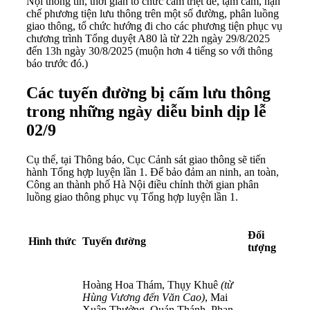
Nội thông tin, thời gian tổ chức cấm triệt để, tạm cấm, hạn
chế phương tiện lưu thông trên một số đường, phân luồng
giao thông, tổ chức hướng đi cho các phương tiện phục vụ
chương trình Tổng duyệt A80 là từ 22h ngày 29/8/2025
đến 13h ngày 30/8/2025 (muộn hơn 4 tiếng so với thông
báo trước đó.)
Các tuyến đường bị cấm lưu thông
trong những ngày diễu binh dịp lễ
02/9
Cụ thể, tại Thông báo, Cục Cảnh sát giao thông sẽ tiến
hành Tổng hợp luyện lần 1. Để bảo đảm an ninh, an toàn,
Công an thành phố Hà Nội điều chỉnh thời gian phân
luồng giao thông phục vụ Tổng hợp luyện lần 1.
Đối
Hình thức
Tuyến đường
tượng
Hoàng Hoa Thám, Thụy Khuê
(từ
Hùng Vương đến Văn Cao)
, Mai
Xuân Thưởng, Quán Thánh, Phan