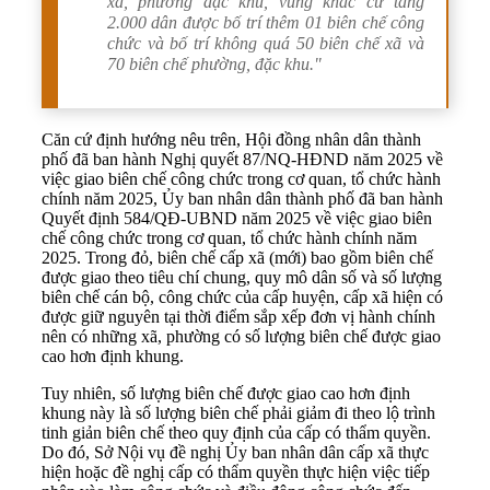
xã, phường đặc khu, vùng khác cứ tăng
2.000 dân được bố trí thêm 01 biên chế công
chức và bố trí không quá 50 biên chế xã và
70 biên chế phường, đặc khu."
Căn cứ định hướng nêu trên, Hội đồng nhân dân thành
phố đã ban hành Nghị quyết 87/NQ-HĐND năm 2025 về
việc giao biên chế công chức trong cơ quan, tổ chức hành
chính năm 2025, Ủy ban nhân dân thành phố đã ban hành
Quyết định 584/QĐ-UBND năm 2025 về việc giao biên
chế công chức trong cơ quan, tổ chức hành chính năm
2025. Trong đỏ, biên chế cấp xã (mới) bao gồm biên chế
được giao theo tiêu chí chung, quy mô dân số và số lượng
biên chế cán bộ, công chức của cấp huyện, cấp xã hiện có
được giữ nguyên tại thời điểm sắp xếp đơn vị hành chính
nên có những xã, phường có số lượng biên chế được giao
cao hơn định khung.
Tuy nhiên, số lượng biên chế được giao cao hơn định
khung này là số lượng biên chế phải giảm đi theo lộ trình
tinh giản biên chế theo quy định của cấp có thẩm quyền.
Do đó, Sở Nội vụ đề nghị Ủy ban nhân dân cấp xã thực
hiện hoặc đề nghị cấp có thẩm quyền thực hiện việc tiếp