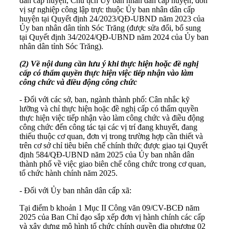
dân cấp huyện, Chủ tịch Ủy ban nhân dân cấp huyện; đơn
vị sự nghiệp công lập trực thuộc Ủy ban nhân dân cấp
huyện tại Quyết định 24/2023/QĐ-UBND năm 2023 của
Ủy ban nhân dân tỉnh Sóc Trăng (được sửa đổi, bổ sung
tại Quyết định 34/2024/QĐ-UBND năm 2024 của Ủy ban
nhân dân tỉnh Sóc Trăng).
(2) Về nội dung cần lưu ý khi thực hiện hoặc đề nghị
cấp có thẩm quyền thực hiện việc tiếp nhận vào làm
công chức và điều động công chức
- Đối với các sở, ban, ngành thành phố: Cân nhắc kỹ
lưỡng và chỉ thực hiện hoặc đề nghị cấp có thẩm quyền
thực hiện việc tiếp nhận vào làm công chức và điều động
công chức đến công tác tại các vị trí đang khuyết, đang
thiếu thuộc cơ quan, đơn vị trong trường hợp cần thiết và
trên cơ sở chỉ tiêu biên chế chính thức được giao tại Quyết
định 584/QĐ-UBND năm 2025 của Ủy ban nhân dân
thành phố về việc giao biên chế công chức trong cơ quan,
tổ chức hành chính năm 2025.
- Đối với Ủy ban nhân dân cấp xã:
Tại điểm b khoản 1 Mục II
Công văn 09/CV-BCĐ
năm
2025 của Ban Chỉ đạo sắp xếp đơn vị hành chính các cấp
và xây dựng mô hình tổ chức chính quyền địa phương 02