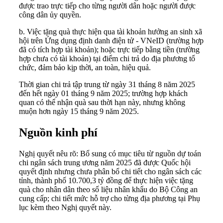
được trao trực tiếp cho từng người dân hoặc người được
công dân ủy quyền.
b. Việc tặng quà thực hiện qua tài khoản hưởng an sinh xã
hội trên Ứng dụng định danh điện tử - VNeID (trường hợp
đã có tích hợp tài khoản); hoặc trực tiếp bằng tiền (trường
hợp chưa có tài khoản) tại điểm chi trả do địa phương tổ
chức, đảm bảo kịp thời, an toàn, hiệu quả.
Thời gian chi trả
tập trung từ ngày 31 tháng 8 năm 2025
đến hết ngày 01 tháng 9 năm 2025; trường hợp khách
quan có thể nhận quà sau thời hạn này, nhưng không
muộn hơn ngày 15 tháng 9 năm 2025.
Nguồn kinh phí
Nghị quyết nêu rõ: Bổ sung có mục tiêu từ nguồn dự toán
chi ngân sách trung ương năm 2025 đã được Quốc hội
quyết định nhưng chưa phân bổ chi tiết cho ngân sách các
tỉnh, thành phố 10.700,3 tỷ đồng để thực hiện việc tặng
quà cho nhân dân theo số liệu nhân khẩu do Bộ Công an
cung cấp; chi tiết mức hỗ trợ cho từng địa phương tại Phụ
lục kèm theo Nghị quyết này.