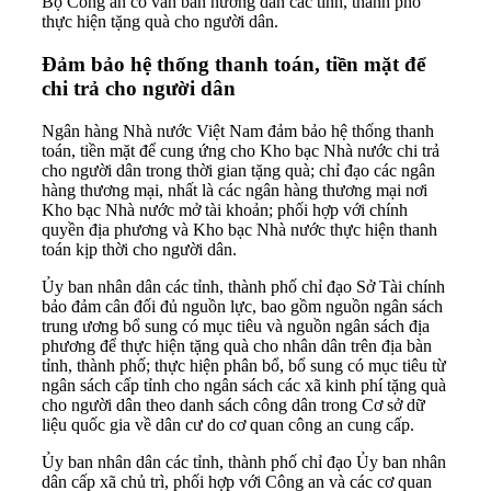
Bộ Công an có văn bản hướng dẫn các tỉnh, thành phố
thực hiện tặng quà cho người dân.
Đảm bảo hệ thống thanh toán, tiền mặt để
chi trả cho người dân
Ngân hàng Nhà nước Việt Nam đ
ảm bảo hệ thống thanh
toán, tiền mặt để cung ứng cho Kho bạc Nhà nước chi trả
cho người dân trong thời gian tặng quà; chỉ đạo các ngân
hàng thương mại, nhất là các ngân hàng thương mại nơi
Kho bạc Nhà nước mở tài khoản; phối hợp với chính
quyền địa phương và Kho bạc Nhà nước thực hiện thanh
toán kịp thời cho người dân.
Ủy ban nhân dân các tỉnh, thành phố c
hỉ đạo Sở Tài chính
bảo đảm cân đối đủ nguồn lực, bao gồm nguồn ngân sách
trung ương bổ sung có mục tiêu và nguồn ngân sách địa
phương để thực hiện tặng quà cho nhân dân trên địa bàn
tỉnh, thành phố; thực hiện phân bổ, bổ sung có mục tiêu từ
ngân sách cấp tỉnh cho ngân sách các xã kinh phí tặng quà
cho người dân theo danh sách công dân trong Cơ sở dữ
liệu quốc gia về dân cư do cơ quan công an cung cấp.
Ủy ban nhân dân các tỉnh, thành phố chỉ đạo Ủy ban nhân
dân cấp xã chủ trì, phối hợp với Công an và các cơ quan