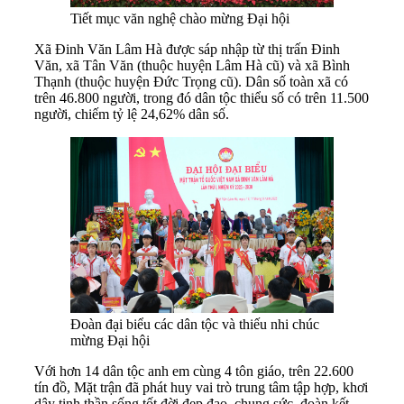
Tiết mục văn nghệ chào mừng Đại hội
Xã Đinh Văn Lâm Hà được sáp nhập từ thị trấn Đinh
Văn, xã Tân Văn (thuộc huyện Lâm Hà cũ) và xã Bình
Thạnh (thuộc huyện Đức Trọng cũ). Dân số toàn xã có
trên 46.800 người, trong đó dân tộc thiểu số có trên 11.500
người, chiếm tỷ lệ 24,62% dân số.
Đoàn đại biểu các dân tộc và thiếu nhi chúc
mừng Đại hội
Với hơn 14 dân tộc anh em cùng 4 tôn giáo, trên 22.600
tín đồ, Mặt trận đã phát huy vai trò trung tâm tập hợp, khơi
dậy tinh thần sống tốt đời đẹp đạo, chung sức, đoàn kết