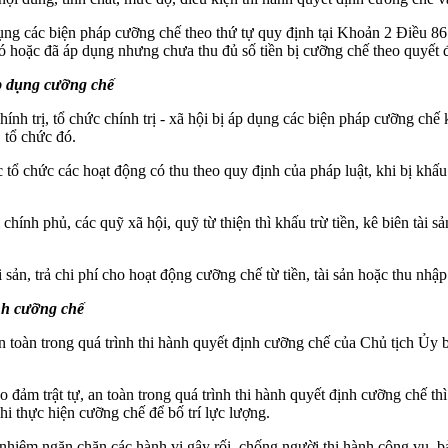
ụng các biện pháp cưỡng chế theo thứ tự quy định tại Khoản 2 Điều 8
ó hoặc đã áp dụng nhưng chưa thu đủ số tiền bị cưỡng chế theo quyết 
 áp dụng cưỡng chế
hính trị, tổ chức chính trị - xã hội bị áp dụng các biện pháp cưỡng chế 
, tổ chức đó.
tổ chức các hoạt động có thu theo quy định của pháp luật, khi bị khấu t
chính phủ, các quỹ xã hội, quỹ từ thiện thì khấu trừ tiền, kê biên tài sả
i sản, trả chi phí cho hoạt động cưỡng chế từ tiền, tài sản hoặc thu nhậ
ịnh cưỡng chế
an toàn trong quá trình thi hành quyết định cưỡng chế của Chủ tịch Ủy
đảm trật tự, an toàn trong quá trình thi hành quyết định cưỡng chế thì
i thực hiện cưỡng chế để bố trí lực lượng.
nhiệm ngăn chặn các hành vi gây rối, chống người thi hành công vụ, bả