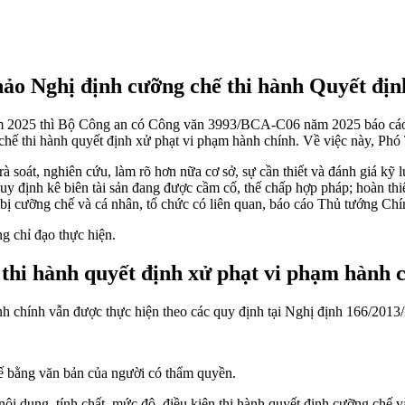
thảo Nghị định cưỡng chế thi hành Quyết đ
025 thì Bộ Công an có Công văn 3993/BCA-C06 năm 2025 báo cáo Thủ 
chế thi hành quyết định xử phạt vi phạm hành chính. Về việc này, Ph
rà soát, nghiên cứu, làm rõ hơn nữa cơ sở, sự cần thiết và đánh giá kỹ
là quy định kê biên tài sản đang được cầm cố, thế chấp hợp pháp; hoàn
 bị cưỡng chế và cá nhân, tổ chức có liên quan, báo cáo Thủ tướng Chí
g chỉ đạo thực hiện.
thi hành quyết định xử phạt vi phạm hành 
h chính vẫn được thực hiện theo các quy định tại
Nghị định 166/201
hế bằng văn bản của người có thẩm quyền.
ội dung, tính chất, mức độ, điều kiện thi hành quyết định cưỡng chế và