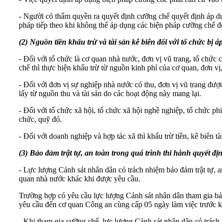
- Người có thẩm quyền ra quyết định cưỡng chế quyết định áp d
pháp tiếp theo khi không thể áp dụng các biện pháp cưỡng chế đ
(2) Nguồn tiền khấu trừ và tài sản kê biên đối với tổ chức bị
- Đối với tổ chức là cơ quan nhà nước, đơn vị vũ trang, tổ chức c
chế thì thực hiện khấu trừ từ nguồn kinh phí của cơ quan, đơn vị
- Đối với đơn vị sự nghiệp nhà nước có thu, đơn vị vũ trang được 
lấy từ nguồn thu và tài sản do các hoạt động này mang lại.
- Đối với tổ chức xã hội, tổ chức xã hội nghề nghiệp, tổ chức phi 
chức, quỹ đó.
- Đối với doanh nghiệp và hợp tác xã thì khấu trừ tiền, kê biên tà
(3) Bảo đảm trật tự, an toàn trong quá trình thi hành quyết đ
- Lực lượng Cảnh sát nhân dân có trách nhiệm bảo đảm trật tự, 
quan nhà nước khác khi được yêu cầu.
Trường hợp có yêu cầu lực lượng Cảnh sát nhân dân tham gia bảo 
yêu cầu đến cơ quan Công an cùng cấp 05 ngày làm việc trước kh
- Khi tham gia cưỡng chế, lực lượng Cảnh sát nhân dân có trách 