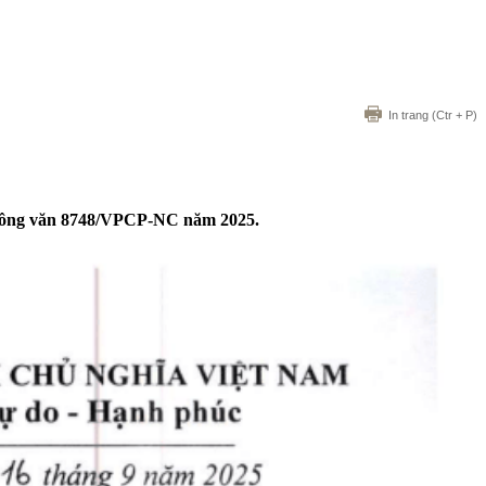
In trang
(Ctr + P)
ại Công văn 8748/VPCP-NC năm 2025.