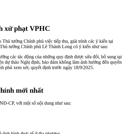
ịnh xử phạt VPHC
tướng Chính phủ việc tiếp thu, giải trình các ý kiến tại
ó Thủ tướng Chính phủ Lê Thành Long có ý kiến như sau:
 lưỡng các tác động của những quy định được sửa đổi, bổ sung tại
 thiện dự thảo Nghị định, bảo đảm không làm ảnh hưởng đến quyền
nh phủ xem xét, quyết định trước ngày 18/9/2025.
chính mới nhất
3/NĐ-CP
, với một số nội dung như sau:
 tình hình thực tế ở địa phương.