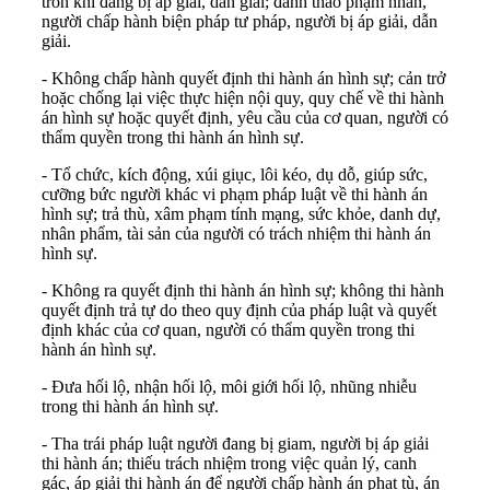
trốn khi đang bị áp giải, dẫn giải; đánh tháo phạm nhân,
người chấp hành biện pháp tư pháp, người bị áp giải, dẫn
giải.
- Không chấp hành quyết định thi hành án hình sự; cản trở
hoặc chống lại việc thực hiện nội quy, quy chế về thi hành
án hình sự hoặc quyết định, yêu cầu của cơ quan, người có
thẩm quyền trong thi hành án hình sự.
- Tổ chức, kích động, xúi giục, lôi kéo, dụ dỗ, giúp sức,
cưỡng bức người khác vi phạm pháp luật về thi hành án
hình sự; trả thù, xâm phạm tính mạng, sức khỏe, danh dự,
nhân phẩm, tài sản của người có trách nhiệm thi hành án
hình sự.
- Không ra quyết định thi hành án hình sự; không thi hành
quyết định trả tự do theo quy định của pháp luật và quyết
định khác của cơ quan, người có thẩm quyền trong thi
hành án hình sự.
- Đưa hối lộ, nhận hối lộ, môi giới hối lộ, nhũng nhiễu
trong thi hành án hình sự.
- Tha trái pháp luật người đang bị giam, người bị áp giải
thi hành án; thiếu trách nhiệm trong việc quản lý, canh
gác, áp giải thi hành án để người chấp hành án phạt tù, án