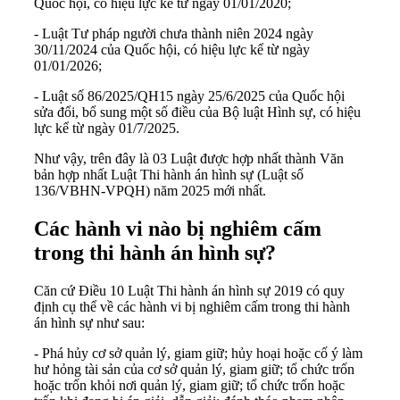
Quốc hội, có hiệu lực kể từ ngày 01/01/2020;
-
Luật Tư pháp người chưa thành niên 2024
ngày
30/11/2024 của Quốc hội, có hiệu lực kể từ ngày
01/01/2026;
-
Luật số 86/2025/QH15
ngày 25/6/2025 của Quốc hội
sửa đổi, bổ sung một số điều của Bộ luật Hình sự, có hiệu
lực kể từ ngày 01/7/2025.
Như vậy, trên đây là 03 Luật được hợp nhất thành Văn
bản hợp nhất Luật Thi hành án hình sự (Luật số
136/VBHN-VPQH) năm 2025 mới nhất.
Các hành vi nào bị nghiêm cấm
trong thi hành án hình sự?
Căn cứ Điều 10
Luật Thi hành án hình sự 2019
có quy
định cụ thể về các hành vi bị nghiêm cấm trong thi hành
án hình sự như sau:
- Phá hủy cơ sở quản lý, giam giữ; hủy hoại hoặc cố ý làm
hư hỏng tài sản của cơ sở quản lý, giam giữ; tổ chức trốn
hoặc trốn khỏi nơi quản lý, giam giữ; tổ chức trốn hoặc