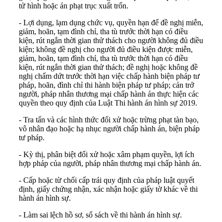
tử hình hoặc án phạt trục xuất trốn.
- Lợi dụng, lạm dụng chức vụ, quyền hạn để đề nghị miễn,
giảm, hoãn, tạm đình chỉ, tha tù trước thời hạn có điều
kiện, rút ngắn thời gian thử thách cho người không đủ điều
kiện; không đề nghị cho người đủ điều kiện được miễn,
giảm, hoãn, tạm đình chỉ, tha tù trước thời hạn có điều
kiện, rút ngắn thời gian thử thách; đề nghị hoặc không đề
nghị chấm dứt trước thời hạn việc chấp hành biện pháp tư
pháp, hoãn, đình chỉ thi hành biện pháp tư pháp; cản trở
người, pháp nhân thương mại chấp hành án thực hiện các
quyền theo quy định của
Luật Thi hành án hình sự 2019
.
- Tra tấn và các hình thức đối xử hoặc trừng phạt tàn bạo,
vô nhân đạo hoặc hạ nhục người chấp hành án, biện pháp
tư pháp.
- Kỳ thị, phân biệt đối xử hoặc xâm phạm quyền, lợi ích
hợp pháp của người, pháp nhân thương mại chấp hành án.
- Cấp hoặc từ chối cấp trái quy định của pháp luật quyết
định, giấy chứng nhận, xác nhận hoặc giấy tờ khác về thi
hành án hình sự.
- Làm sai lệch hồ sơ, sổ sách về thi hành án hình sự.