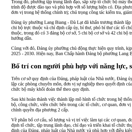
Trong đó, phường tập trung lãnh đạo, sắp xếp tổ chức bộ máy the
trình độ được đào tạo và phù hợp với số lượng hiện có. Địa phươ
đơn vị trong hệ thống chính trị; chú trọng công tác kiểm tra, giám
Đảng ủy phường Lang Biang - Đà Lạt đã khẩn trương thành lập c
chi bộ trực thuộc và chỉ định cấp ủy, bí thư, phó bí thư các tổ
thuộc, trong đó có 3 đảng bộ cơ sở, 5 chi bộ cơ sở và 42 chi bộ
hướng dẫn.
Cùng với đó, Đảng ủy phường chủ động thực hiện quy trình, k
2025 - 2030. Hiện nay, Ban Chấp hành Đảng bộ phường Lang Bia
Bố trí con người phù hợp với năng lực, 
Trên cơ sở quy định của Đảng, pháp luật của Nhà nước, Đảng 
lập các phòng chuyên môn, đơn vị sự nghiệp theo quyết định
chức bộ máy khối đoàn thể theo quy định.
Sau khi hoàn thành việc thành lập mô hình tổ chức trong hệ thố
bộ, công chức, viên chức bên trong các tổ chức, cơ quan, đơn v
chính quyền địa phương 2 cấp.
Về phân bổ cơ cấu, số lượng và vị trí việc làm tại các cơ quan
định tổ chức, tập trung lãnh đạo, chỉ đạo và triển khai tổ chức
định của Đảng, pháp luật của Nhà nước và phù hợp với điều kiệ