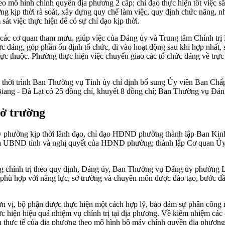
o mô hình chính quyền địa phương 2 cấp; chỉ đạo thực hiện tốt việc sắ
ng kịp thời rà soát, xây dựng quy chế làm việc, quy định chức năng, n
 sát việc thực hiện để có sự chỉ đạo kịp thời.
ác cơ quan tham mưu, giúp việc của Đảng ủy và Trung tâm Chính trị 
 chức đảng, góp phần ổn định tổ chức, đi vào hoạt động sau khi hợp nhấ
 trực thuộc. Phường thực hiện việc chuyển giao các tổ chức đảng về trự
ịp thời trình Ban Thường vụ Tỉnh ủy chỉ định bổ sung Ủy viên Ban 
ng - Đà Lạt có 25 đồng chí, khuyết 8 đồng chí; Ban Thường vụ Đảng 
sở trường
ủy phường kịp thời lãnh đạo, chỉ đạo HĐND phường thành lập Ban Ki
 của UBND tỉnh và nghị quyết của HĐND phường; thành lập Cơ quan 
ng chính trị theo quy định, Đảng ủy, Ban Thường vụ Đảng ủy phường Lan
ị phù hợp với năng lực, sở trường và chuyên môn được đào tạo, bước đ
, đơn vị, bộ phận được thực hiện một cách hợp lý, bảo đảm sự phân côn
 thực hiện hiệu quả nhiệm vụ chính trị tại địa phương. Về kiêm nhiệm c
n thực tế của địa phương theo mô hình bộ máy chính quyền địa phương