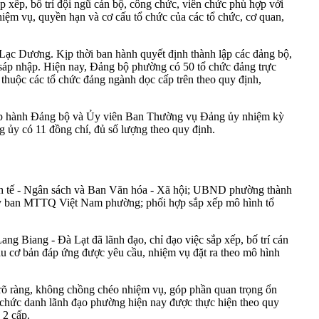
p xếp, bố trí đội ngũ cán bộ, công chức, viên chức phù hợp với
hiệm vụ, quyền hạn và cơ cấu tổ chức của các tổ chức, cơ quan,
Lạc Dương. Kịp thời ban hành quyết định thành lập các đảng bộ,
t, sáp nhập. Hiện nay, Đảng bộ phường có 50 tổ chức đảng trực
c thuộc các tổ chức đảng ngành dọc cấp trên theo quy định,
Chấp hành Đảng bộ và Ủy viên Ban Thường vụ Đảng ủy nhiệm kỳ
ủy có 11 đồng chí, đủ số lượng theo quy định.
nh tế - Ngân sách và Ban Văn hóa - Xã hội; UBND phường thành
Ủy ban MTTQ Việt Nam phường; phối hợp sắp xếp mô hình tổ
g Biang - Đà Lạt đã lãnh đạo, chỉ đạo việc sắp xếp, bố trí cán
ầu cơ bản đáp ứng được yêu cầu, nhiệm vụ đặt ra theo mô hình
g rõ ràng, không chồng chéo nhiệm vụ, góp phần quan trọng ổn
ác chức danh lãnh đạo phường hiện nay được thực hiện theo quy
 2 cấp.