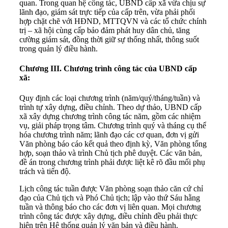
quan. Trong quan hệ công tác, UBND cấp xã vừa chịu sự
lãnh đạo, giám sát trực tiếp của cấp trên, vừa phải phối
hợp chặt chẽ với HĐND, MTTQVN và các tổ chức chính
trị – xã hội cùng cấp bảo đảm phát huy dân chủ, tăng
cường giám sát, đồng thời giữ sự thống nhất, thông suốt
trong quản lý điều hành.
Chương III. Chương trình công tác của UBND cấp
xã:
Quy định các loại chương trình (năm/quý/tháng/tuần) và
trình tự xây dựng, điều chỉnh. Theo dự thảo, UBND cấp
xã xây dựng chương trình công tác năm, gồm các nhiệm
vụ, giải pháp trọng tâm. Chương trình quý và tháng cụ thể
hóa chương trình năm; lãnh đạo các cơ quan, đơn vị gửi
Văn phòng báo cáo kết quả theo định kỳ, Văn phòng tổng
hợp, soạn thảo và trình Chủ tịch phê duyệt. Các văn bản,
đề án trong chương trình phải được liệt kê rõ đầu mối phụ
trách và tiến độ.
Lịch công tác tuần được Văn phòng soạn thảo căn cứ chỉ
đạo của Chủ tịch và Phó Chủ tịch; lập vào thứ Sáu hằng
tuần và thông báo cho các đơn vị liên quan. Mọi chương
trình công tác được xây dựng, điều chỉnh đều phải thực
hiện trên Hệ thống quản lý văn bản và điều hành.