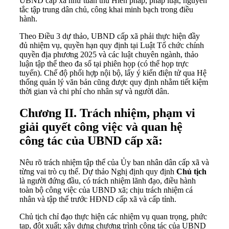
UBND cấp xã như tuân thủ Hiến pháp, pháp luật, nguyên
tắc tập trung dân chủ, công khai minh bạch trong điều
hành.
Theo Điều 3 dự thảo, UBND cấp xã phải thực hiện đầy
đủ nhiệm vụ, quyền hạn quy định tại Luật Tổ chức chính
quyền địa phương 2025 và các luật chuyên ngành, thảo
luận tập thể theo đa số tại phiên họp (có thể họp trực
tuyến). Chế độ phối hợp nội bộ, lấy ý kiến điện tử qua Hệ
thống quản lý văn bản cũng được quy định nhằm tiết kiệm
thời gian và chi phí cho nhân sự và người dân.
Chương II. Trách nhiệm, phạm vi
giải quyết công việc và quan hệ
công tác của UBND cấp xã:
Nêu rõ trách nhiệm tập thể của Ủy ban nhân dân cấp xã và
từng vai trò cụ thể. Dự thảo Nghị định quy định
Chủ tịch
là người đứng đầu, có trách nhiệm lãnh đạo, điều hành
toàn bộ công việc của UBND xã; chịu trách nhiệm cá
nhân và tập thể trước HĐND cấp xã và cấp tỉnh.
Chủ tịch chỉ đạo thực hiện các nhiệm vụ quan trọng, phức
tạp, đột xuất; xây dựng chương trình công tác của UBND