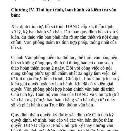
Chương IV. Thủ tục trình, ban hành và kiểm tra văn
bản:
Xác định trình tự, hồ sơ trình UBND cấp xã; thẩm định,
xử lý, ký ban hành văn bản. Dự thảo quy định hồ sơ xin ý
kiến, dự thảo văn bản phải nêu rõ sự cần thiết và nội dung
chính; Văn phòng thẩm tra tính hợp pháp, thống nhất của
hồ sơ.
Chánh Văn phòng kiểm tra thủ tục, thể thức văn bản; nếu
hồ sơ không đúng quy định thì thông báo cơ quan soạn
thảo hoàn thiện trong 2 ngày. Đối với công việc có nội
dung không phức tạp thì chậm nhất 02 ngày làm việc, kể
từ khi nhận được hồ sơ trình, Chủ tịch, Phó Chủ tịch cho ý
kiến giải quyết hoặc ký ban hành. Khi đã có ý kiến giải
quyết, Văn phòng phối hợp hoàn chỉnh văn bản để trình
Chủ tịch ký. Toàn bộ văn bản của UBND và Chủ tịch (trừ
văn bản mật) được ban hành bằng văn bản điện tử có ký
số và phát hành qua Trục liên thông văn bản.
Quy định thẩm quyền ký được xác định rõ: Chủ tịch ký
quyết định, tờ trình, báo cáo và các văn bản thuộc thẩm
quyền UBND cấp xã; Phó Chủ tịch ký thay những văn
bản thuộc lĩnh vực được phân công và khi được ủy quyền;