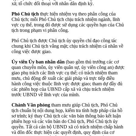
xã; tổ chức đối thoại với nhân dân định kỳ.
Phó Chủ tịch
thực hiện nhiệm vụ theo phân công của
Chủ tịch; mỗi Phó Chủ tịch chịu trách nhiệm ngành, lĩnh
vực cụ thể, trong đó được sử dụng các quyền hạn của Chủ
tịch trong phạm vi phân công.
Phó Chủ tịch được Chủ tịch ủy quyền chỉ đạo công tác
chung khi Chủ tịch vắng mặt; chịu trách nhiệm cá nhân về
công việc được giao.
Ủy viên Ủy ban nhân dân
(bao gồm thủ trưởng các cơ
quan chuyên môn, ủy viên quân sự, ủy viên công an) được
giao phụ trách các lĩnh vực cụ thể; có trách nhiệm tham
mưu, chủ động đề xuất các giải pháp và trực tiếp điều
hành công việc thuộc lĩnh vực được giao; tham dự đầy đủ
các phiên họp của UBND cấp xã và chịu trách nhiệm
trước UBND về lĩnh vực của mình.
Chánh Văn phòng
tham mưu giúp Chủ tịch, Phó Chủ
tịch chuẩn bị nội dung họp, kiểm tra tính hợp pháp của hồ
sơ trình; ký thay Chủ tịch các văn bản thông báo kết luận
phiên họp và các văn bản do Chủ tịch, Phó Chủ tịch ủy
quyền. Tất cả cán bộ UBND xã có trách nhiệm chấp hành
và đôn đốc thực hiện các quyết định, quy định của cơ