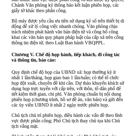
Chánh Văn phòng ký thông báo kết luận phiên họp, các
giấy tờ khác theo phân công.
Bộ máy được yêu cầu ưu tiên sử dụng ký số trên thiết bị di
động để xử lý công việc nhanh chóng. Văn phòng chịu
trách nhiệm phát hành văn bản điện tử và công bố công
khai các văn bản quy phạm pháp luật của cấp xã trên cổng
thông tin điện tử, theo Luật Ban hành VBQPPL.
Chương V. Chế độ họp hành, tiếp khách, đi công tác
và thông tin, báo cáo:
Quy định chế độ họp của UBND xã: họp thường kỳ ít
nhất 1 lần/tháng, họp giao ban 1 lần/tuần; có thể tổ chức
họp đột xuất, chuyên đề khi cần. Dự thảo khuyến khích sử
dụng họp trực tuyến với cấp trên, với thôn, tổ dân phố để
tiết kiệm thời gian, chi phí. Văn phòng chuẩn bị nội dung
phiên họp (chương trình, hồ sơ đề án, văn bản) và gửi đến
các ủy viên UBND ít nhất 2 ngày trước phiên họp.
Chủ tịch chủ trì phiên họp, điều hành các vấn đề theo lĩnh
vực được phân công; Phó Chủ tịch thay chủ tọa khi Chủ
tịch vắng mặt.