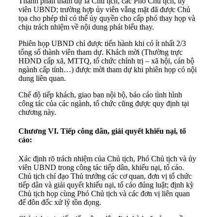
Thành phần tham dự là Chủ tịch, các Phó Chủ tịch, ủy
viên UBND; trường hợp ủy viên vắng mặt đã được Chủ
tọa cho phép thì có thể ủy quyền cho cấp phó thay họp và
chịu trách nhiệm về nội dung phát biểu thay.
Phiên họp UBND chỉ được tiến hành khi có ít nhất 2/3
tổng số thành viên tham dự. Khách mời (Thường trực
HĐND cấp xã, MTTQ, tổ chức chính trị – xã hội, cán bộ
ngành cấp tỉnh…) được mời tham dự khi phiên họp có nội
dung liên quan.
Chế độ tiếp khách, giao ban nội bộ, báo cáo tình hình
công tác của các ngành, tổ chức cũng được quy định tại
chương này.
Chương VI. Tiếp công dân, giải quyết khiếu nại, tố
cáo:
Xác định rõ trách nhiệm của Chủ tịch, Phó Chủ tịch và ủy
viên UBND trong công tác tiếp dân, khiếu nại, tố cáo.
Chủ tịch chỉ đạo Thủ trưởng các cơ quan, đơn vị tổ chức
tiếp dân và giải quyết khiếu nại, tố cáo đúng luật; định kỳ
Chủ tịch họp cùng Phó Chủ tịch và các đơn vị liên quan
để đôn đốc xử lý tồn đọng.