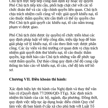
Chủ tịch trực tiếp tiếp công dân định kỳ hoặc ủy quyền
Phó Chủ tịch tiếp khi cần, phối hợp chặt chẽ với các tổ
chức đoàn thể và các cấp chính quyền liên quan. Chủ tịch
chịu trách nhiệm cuối cùng về việc giải quyết khiếu nại, tố
cáo thuộc thẩm quyền; khi cần thiết có thể ủy quyền cho
Phó Chủ tịch giải quyết các khiếu nại, tố cáo nằm trong
phạm vi được giao.
Phó Chủ tịch (khi được ủy quyền) tổ chức triển khai các
quy định pháp luật về tiếp công dân, triệu tập họp để bàn
giải pháp xử lý khiếu nại, tố cáo theo lĩnh vực được phân
công. Các ủy viên và thủ trưởng cơ quan đơn vị chịu trách
nhiệm giải quyết đơn thư khiếu nại, tố cáo thuộc thẩm
quyền, kịp thời báo cáo Chủ tịch những vấn đề phức tạp
vượt thẩm quyền. Dự thảo cũng quy định chế độ cung cấp
thông tin báo cáo về khiếu nại, tố cáo, chế độ lưu trữ hồ
sơ.
Chương VII. Điều khoản thi hành:
Xác định hiệu lực thi hành của Nghị định và thay thế văn
bản cũ (Quyết định 77/2006/QĐ-TTg). Xác định trách
nhiệm thi hành của các bộ, ngành, địa phương. Đồng thời,
quy định việc tiếp tục áp dụng hoặc điều chỉnh Quy chế
làm việc đã ban hành ở cấp xã cho phù hợp với Luật Tổ