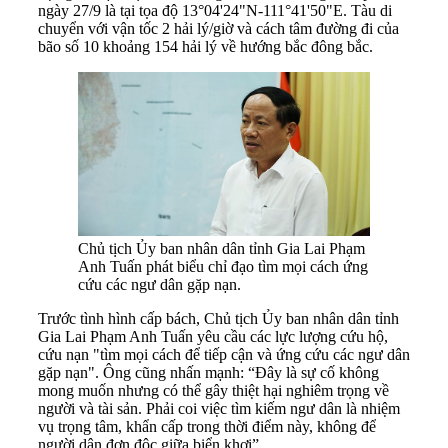
ngày 27/9 là tại tọa độ 13°04'24"N-111°41'50"E. Tàu di
chuyển với vận tốc 2 hải lý/giờ và cách tâm đường đi của
bão số 10 khoảng 154 hải lý về hướng bắc đông bắc.
Chủ tịch Ủy ban nhân dân tỉnh Gia Lai Phạm
Anh Tuấn phát biểu chỉ đạo tìm mọi cách ứng
cứu các ngư dân gặp nạn.
Trước tình hình cấp bách, Chủ tịch Ủy ban nhân dân tỉnh
Gia Lai Phạm Anh Tuấn yêu cầu các lực lượng cứu hộ,
cứu nạn "tìm mọi cách để tiếp cận và ứng cứu các ngư dân
gặp nạn". Ông cũng nhấn mạnh: “Đây là sự cố không
mong muốn nhưng có thể gây thiệt hại nghiêm trọng về
người và tài sản. Phải coi việc tìm kiếm ngư dân là nhiệm
vụ trọng tâm, khẩn cấp trong thời điểm này, không để
người dân đơn độc giữa biển khơi”.