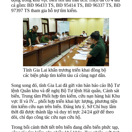
cá gồm: BĐ 96433 TS, BĐ 95414 TS, BĐ 96337 TS, BĐ
97397 TS tham gia hỗ trợ tìm kiếm.
Tỉnh Gia Lai khẩn trương triển khai đồng bộ
các biện pháp tìm kiếm tàu cá cùng ngư dân.
Song song đó, tỉnh Gia Lai đã gửi văn bản báo cáo Bộ Tư
lệnh Quân khu và đề nghị Bộ Tư lệnh Hải quân, Cảnh sát
biển, Trung tâm Phối hợp tìm kiếm, cứu nạn hàng hải Khu
vực II và IV... phối hợp triển khai lực lượng, phương tiện
tìm kiếm cứu nạn trên biển. Đáng lưu ý, Sở Chỉ huy lâm
thời đã được thành lập và duy trì trực 24/24 giờ để theo
dõi, chỉ đạo công tác cứu nạn cứu hộ.
Trong bối cảnh thời tiết trên biển đang diễn biến phức tạp,