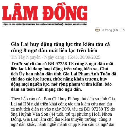
In trang
(Ctr + P)
Gia Lai huy động tổng lực tìm kiếm tàu cá
cùng 8 ngư dân mất liên lạc trên biển
Tin Tây Nguyên - Ngày đăng : 15:43, 30/09/2025
Trước sự cố tàu cá BĐ 97258 TS cùng 8 ngư dân mất
liên lạc khi đang hoạt động trên vùng biển xa, Chủ
tịch Ủy ban nhân dân tỉnh Gia Lai Phạm Anh Tuấn đã
chỉ đạo các lực lượng chức năng khẩn trương huy
động mọi nguồn lực, mở rộng phạm vi tìm kiếm, bảo
đảm an toàn tính mạng cho ngư dân.
Theo báo cáo của Ban Chỉ huy Phòng thủ dân sự tỉnh Gia
Lai tại Hội nghị triển khai công tác tìm kiếm cứu nạn
tàu
cá
mất tích diễn ra vào ngày 30/9, tàu cá BĐ 97258 TS do
ông Huỳnh Văn Sơn (44 tuổi, trú tại phường Hoài Nhơn
Đông, Gia Lai) làm chủ tàu kiêm thuyền trưởng, cùng 8
ngư dân khác, hành nghề mành chụp kiêm câu cá ngừ đại