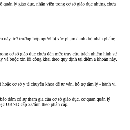
ộ quản lý giáo dục, nhân viên trong cơ sở giáo dục nhưng chưa
ều này, trừ trường hợp người bị xúc phạm danh dự, nhân phẩm;
trong cơ sở giáo dục chưa đến mức truy cứu trách nhiệm hình sự
ày và buộc xin lỗi công khai theo quy định tại điểm a khoản này,
 hoặc cơ sở y tế chuyên khoa để tư vấn, hỗ trợ tâm lý - hành vi,
bảo đảm có sự tham gia của cơ sở giáo dục, cơ quan quản lý
 hoặc UBND cấp xã/tỉnh theo phân cấp.