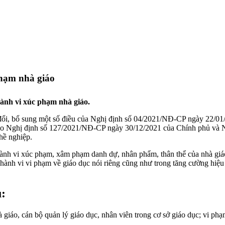
phạm nhà giáo
hành vi xúc phạm nhà giáo.
 đổi, bổ sung một số điều của Nghị định số 04/2021/NĐ-CP ngày 22/01
 theo Nghị định số 127/2021/NĐ-CP ngày 30/12/2021 của Chính phủ v
hề nghiệp.
ành vi xúc phạm, xâm phạm danh dự, nhân phẩm, thân thể của nhà giáo,
ác hành vi vi phạm về giáo dục nói riêng cũng như trong tăng cường hiệ
u:
áo, cán bộ quản lý giáo dục, nhân viên trong cơ sở giáo dục; vi phạm