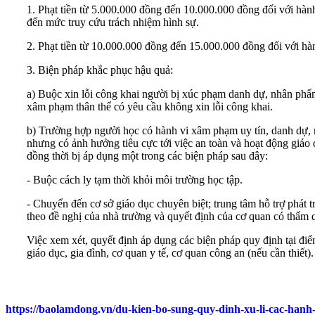
1. Phạt tiền từ 5.000.000 đồng đến 10.000.000 đồng đối với hà
đến mức truy cứu trách nhiệm hình sự.
2. Phạt tiền từ 10.000.000 đồng đến 15.000.000 đồng đối với hàn
3. Biện pháp khắc phục hậu quả:
a) Buộc xin lỗi công khai người bị xúc phạm danh dự, nhân phẩ
xâm phạm thân thể có yêu cầu không xin lỗi công khai.
b) Trường hợp người học có hành vi xâm phạm uy tín, danh dự, n
nhưng có ảnh hưởng tiêu cực tới việc an toàn và hoạt động giáo d
đồng thời bị áp dụng một trong các biện pháp sau đây:
- Buộc cách ly tạm thời khỏi môi trường học tập.
- Chuyển đến cơ sở giáo dục chuyên biệt; trung tâm hỗ trợ phát t
theo đề nghị của nhà trường và quyết định của cơ quan có thẩm 
Việc xem xét, quyết định áp dụng các biện pháp quy định tại đi
giáo dục, gia đình, cơ quan y tế, cơ quan công an (nếu cần thiế
https://baolamdong.vn/du-kien-bo-sung-quy-dinh-xu-li-cac-hanh