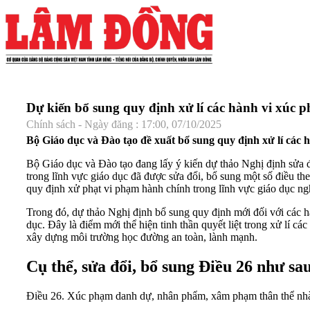
Dự kiến bổ sung quy định xử lí các hành vi xúc 
Chính sách - Ngày đăng : 17:00, 07/10/2025
Bộ Giáo dục và Đào tạo đề xuất bổ sung quy định xử lí các 
Bộ Giáo dục và Đào tạo đang lấy ý kiến dự thảo Nghị định sửa
trong lĩnh vực giáo dục đã được sửa đổi, bổ sung một số điều
quy định xử phạt vi phạm hành chính trong lĩnh vực giáo dục ng
Trong đó, dự thảo Nghị định bổ sung quy định mới đối với các h
dục. Đây là điểm mới thể hiện tinh thần quyết liệt trong xử lí c
xây dựng môi trường học đường an toàn, lành mạnh.
Cụ thể, sửa đổi, bổ sung Điều 26 như sa
Điều 26. Xúc phạm danh dự, nhân phẩm, xâm phạm thân thể nhà gi