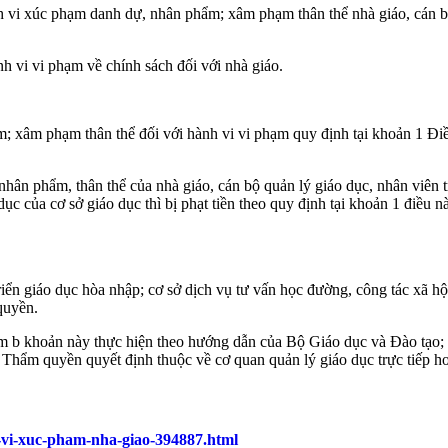
nh vi xúc phạm danh dự, nhân phẩm; xâm phạm thân thể nhà giáo, cán b
h vi vi phạm về chính sách đối với nhà giáo.
m; xâm phạm thân thể đối với hành vi vi phạm quy định tại khoản 1 Đi
hân phẩm, thân thể của nhà giáo, cán bộ quản lý giáo dục, nhân viên 
ục của cơ sở giáo dục thì bị phạt tiền theo quy định tại khoản 1 điều n
riển giáo dục hòa nhập; cơ sở dịch vụ tư vấn học đường, công tác xã hội
quyền.
ểm b khoản này thực hiện theo hướng dẫn của Bộ Giáo dục và Đào tạo; 
t). Thẩm quyền quyết định thuộc về cơ quan quản lý giáo dục trực tiếp
-vi-xuc-pham-nha-giao-394887.html