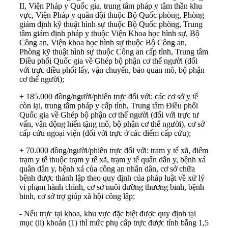
II, Viện Pháp y Quốc gia, trung tâm pháp y tâm thần khu
vực, Viện Pháp y quân đội thuộc Bộ Quốc phòng, Phòng
giám định kỹ thuật hình sự thuộc Bộ Quốc phòng, Trung
tâm giám định pháp y thuộc Viện Khoa học hình sự, Bộ
Công an, Viện khoa học hình sự thuộc Bộ Công an,
Phòng kỹ thuật hình sự thuộc Công an cấp tỉnh, Trung tâm
Điều phối Quốc gia về Ghép bộ phận cơ thể người (đối
với trực điều phối lấy, vận chuyển, bảo quản mô, bộ phận
cơ thể người);
+ 185.000 đồng/người/phiên trực đối với: các cơ sở y tế
còn lại, trung tâm pháp y cấp tỉnh, Trung tâm Điều phối
Quốc gia về Ghép bộ phận cơ thể người (đối với trực tư
vấn, vận động hiến tặng mô, bộ phận cơ thể người), cơ sở
cấp cứu ngoại viện (đối với trực ở các điểm cấp cứu);
+ 70.000 đồng/người/phiên trực đối với: trạm y tế xã, điểm
trạm y tế thuộc trạm y tế xã, trạm y tế quân dân y, bệnh xá
quân dân y, bệnh xá của công an nhân dân, cơ sở chữa
bệnh được thành lập theo quy định của pháp luật về xử lý
vi phạm hành chính, cơ sở nuôi dưỡng thương binh, bệnh
binh, cơ sở trợ giúp xã hội công lập;
- Nếu trực tại khoa, khu vực đặc biệt được quy định tại
mục (ii) khoản (1) thì mức phụ cấp trực được tính bằng 1,5