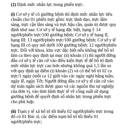
(2)
Định mức nhân lực trong phiên trực:
(i)
Cơ sở y tế có giường bệnh thì định mức nhân lực tiêu
chuẩn cho 01 phiên trực gồm: trực lãnh đạo, trực lâm
sàng, trực cận lâm sàng và trực hậu cần, quản trị được quy
định như sau: Cơ sở y tế hạng đặc biệt, hạng I: 14
người/phiên trực/100 giường bệnh; Cơ sở y tế hạng II,
hạng III: 13 người/phiên trực/100 giường bệnh; Cơ sở y tế
hạng III có quy mô dưới 100 giường bệnh: 12 người/phiên
trực. Đối với khoa, khu vực đặc biệt nếu không thể bố trí
làm ca theo quy định tại mục (ii) khoản (1) thì người đứng
đầu cơ sở y tế căn cứ vào điều kiện thực tế để bố trí định
mức nhân lực trực cao hơn nhưng không quá 1,5 lần so
với quy định tại điểm (i) khoản (2) và có thể bố trí 02 ca
trực/1 ngày (mỗi ca 12 giờ) vào các ngày nghỉ hằng tuần,
ngày lễ, ngày Tết; Người đứng đầu cơ sở y tế căn cứ vào
dự toán ngân sách được giao và các nguồn thu sự nghiệp
của đơn vị, vào tình hình thực tế về công suất sử dụng
giường bệnh để quyết định số nhân lực trong phiên trực
cho phù hợp.
(ii)
Trạm y tế xã bố trí tối thiểu 02 người/phiên trực trong
đó có 01 Bác sĩ, các điểm trạm bố trí tối thiểu 01
người/phiên trực;