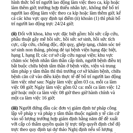
hình thức bố trí người lao động làm việc theo ca, kíp hoặc
làm thêm giờ; trường hợp thiếu nhân lực, không thể bố trí
người lao động làm việc theo ca kíp hoặc làm thêm giờ, kể
cả các khu vực quy định tại điểm (ii) khoản (1) thì phải bố
trí người lao động trực 24/24 giờ;
(ii)
Đối với khoa, khu vực đặc biệt gồm: hồi sức cấp cứu,
phẫu thuật gây mê hồi sức, hồi sức sơ sinh, hồi sức tích
cực, cấp cứu, chống độc, đột quỵ, ghép tạng, chăm sóc trẻ
sơ sinh non tháng, phòng đẻ tại bệnh viện hạng đặc biệt,
hạng I, hạng II; các cơ sở cấp cứu ngoại viện; khu vực
chăm sóc bệnh nhân tâm thần cấp tính, người bệnh điều trị
bắt buộc chữa bệnh tâm thần ở bệnh viện, viện và trung
tâm pháp y tâm thần thì thủ trưởng cơ sở khám bệnh, chữa
bệnh căn cứ vào điều kiện thực tế để bố trí người lao động
làm việc như sau: Ngày làm việc gồm 03 ca, mỗi ca làm
việc 08 giờ; Ngày làm việc gồm 02 ca: mỗi ca làm việc 12
giờ hoặc một ca làm việc 08 giờ theo giờ hành chính và
một ca làm việc 16 giờ;
(iii)
Người đứng đầu các đơn vị giám định tư pháp công
lập về pháp y và pháp y tâm thần thuộc ngành y tế căn cứ
vào số lượng trường hợp giám định hằng năm để đề xuất
với cấp có thẩm quyền quản lý trực tiếp quyết định chế độ
trực theo quy định tại dự thảo Nghị định nếu số lượng