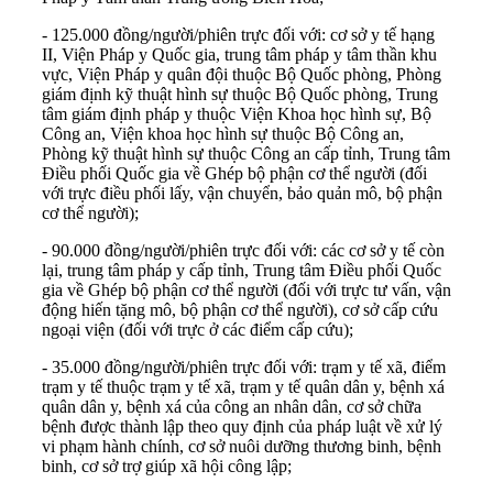
- 125.000 đồng/người/phiên trực đối với: cơ sở y tế hạng
II, Viện Pháp y Quốc gia, trung tâm pháp y tâm thần khu
vực, Viện Pháp y quân đội thuộc Bộ Quốc phòng, Phòng
giám định kỹ thuật hình sự thuộc Bộ Quốc phòng, Trung
tâm giám định pháp y thuộc Viện Khoa học hình sự, Bộ
Công an, Viện khoa học hình sự thuộc Bộ Công an,
Phòng kỹ thuật hình sự thuộc Công an cấp tỉnh, Trung tâm
Điều phối Quốc gia về Ghép bộ phận cơ thể người (đối
với trực điều phối lấy, vận chuyển, bảo quản mô, bộ phận
cơ thể người);
- 90.000 đồng/người/phiên trực đối với: các cơ sở y tế còn
lại, trung tâm pháp y cấp tỉnh, Trung tâm Điều phối Quốc
gia về Ghép bộ phận cơ thể người (đối với trực tư vấn, vận
động hiến tặng mô, bộ phận cơ thể người), cơ sở cấp cứu
ngoại viện (đối với trực ở các điểm cấp cứu);
- 35.000 đồng/người/phiên trực đối với: trạm y tế xã, điểm
trạm y tế thuộc trạm y tế xã, trạm y tế quân dân y, bệnh xá
quân dân y, bệnh xá của công an nhân dân, cơ sở chữa
bệnh được thành lập theo quy định của pháp luật về xử lý
vi phạm hành chính, cơ sở nuôi dưỡng thương binh, bệnh
binh, cơ sở trợ giúp xã hội công lập;