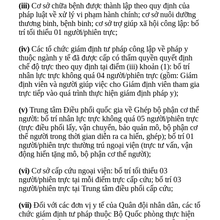
(iii)
Cơ sở chữa bệnh được thành lập theo quy định của
pháp luật về xử lý vi phạm hành chính; cơ sở nuôi dưỡng
thương binh, bệnh binh; cơ sở trợ giúp xã hội công lập: bố
trí tối thiểu 01 người/phiên trực;
(iv)
Các tổ chức giám định tư pháp công lập về pháp y
thuộc ngành y tế đã được cấp có thẩm quyền quyết định
chế độ trực theo quy định tại điểm (iii) khoản (1): bố trí
nhân lực trực không quá 04 người/phiên trực (gồm: Giám
định viên và người giúp việc cho Giám định viên tham gia
trực tiếp vào quá trình thực hiện giám định pháp y);
(v)
Trung tâm Điều phối quốc gia về Ghép bộ phận cơ thể
người: bố trí nhân lực trực không quá 05 người/phiên trực
(trực điều phối lấy, vận chuyển, bảo quản mô, bộ phận cơ
thể người trong thời gian diễn ra ca hiến, ghép); bố trí 01
người/phiên trực thường trú ngoại viện (trực tư vấn, vận
động hiến tặng mô, bộ phận cơ thể người);
(vi)
Cơ sở cấp cứu ngoại viện: bố trí tối thiểu 03
người/phiên trực tại mỗi điểm trực cấp cứu; bố trí 03
người/phiên trực tại Trung tâm điều phối cấp cứu;
(vii)
Đối với các đơn vị y tế của Quân đội nhân dân, các tổ
chức giám định tư pháp thuộc Bộ Quốc phòng thực hiện