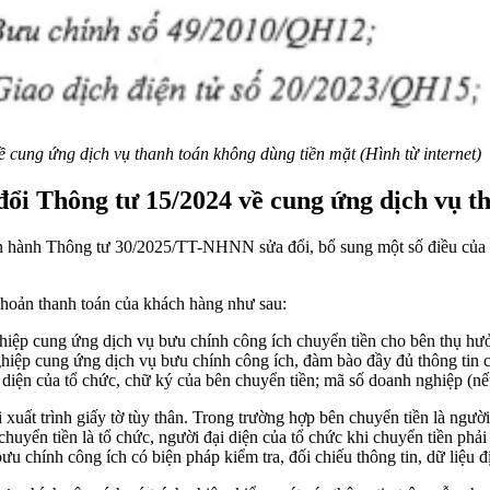
ung ứng dịch vụ thanh toán không dùng tiền mặt (Hình từ internet)
i Thông tư 15/2024 về cung ứng dịch vụ th
n hành
Thông tư 30/2025/TT-NHNN
sửa đổi, bổ sung một số điều của
 khoản thanh toán của khách hàng như sau:
ghiệp cung ứng dịch vụ bưu chính công ích chuyển tiền cho bên thụ h
iệp cung ứng dịch vụ bưu chính công ích, đàm bào đầy đủ thông tin cầ
ại diện của tổ chức, chữ ký của bên chuyển tiền; mã số doanh nghiệp (nế
 xuất trình giấy tờ tùy thân. Trong trường hợp bên chuyển tiền là ngườ
uyển tiền là tổ chức, người đại diện của tổ chức khi chuyển tiền phải 
 chính công ích có biện pháp kiểm tra, đối chiếu thông tin, dữ liệu đ