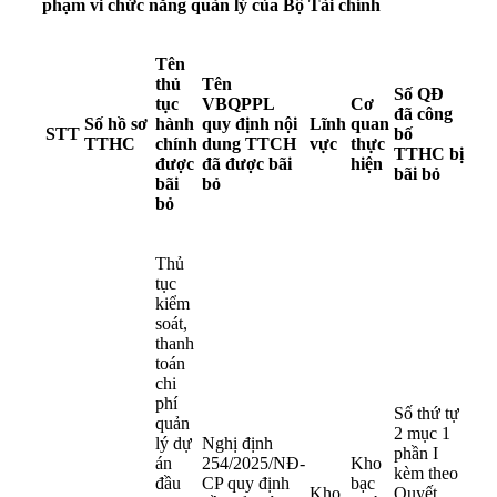
phạm vi chức năng quản lý của Bộ Tài chính
Tên
thủ
Tên
Số QĐ
tục
VBQPPL
Cơ
đã công
Số hồ sơ
hành
quy định nội
Lĩnh
quan
STT
bố
TTHC
chính
dung TTCH
vực
thực
TTHC bị
được
đã được bãi
hiện
bãi bỏ
bãi
bỏ
bỏ
Thủ
tục
kiểm
soát,
thanh
toán
chi
phí
Số thứ tự
quản
2 mục 1
lý dự
Nghị định
phần I
án
254/2025/NĐ-
Kho
kèm theo
đầu
CP
quy định
bạc
Kho
Quyết