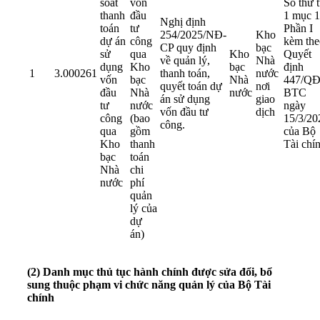
soát
vốn
Số thứ 
thanh
đầu
1 mục 1
Nghị định
toán
tư
Phần I
254/2025/NĐ-
Kho
dự án
công
kèm the
CP
quy định
bạc
sử
qua
Kho
Quyết
về quản lý,
Nhà
dụng
Kho
bạc
định
1
3.000261
thanh toán,
nước
vốn
bạc
Nhà
447/QĐ
quyết toán dự
nơi
đầu
Nhà
nước
BTC
án sử dụng
giao
tư
nước
ngày
vốn đầu tư
dịch
công
(bao
15/3/20
công.
qua
gồm
của Bộ
Kho
thanh
Tài chí
bạc
toán
Nhà
chi
nước
phí
quản
lý của
dự
án)
(2) Danh mục thủ tục hành chính được sửa đổi, bổ
sung thuộc phạm vi chức năng quản lý của Bộ Tài
chính