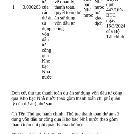
tư
về quản lý,
Nhà
bạc
định
1
3.000263
của
thanh toán,
nước
Nhà
447/QĐ-
các
quyết toán dự
nơi
nước
BTC
dự án
án sử dụng
giao
ngày
sử
vốn đầu tư
dịch
15/3/2024
dụng
công.
của Bộ
vốn
Tài chính
đầu
tư
công
qua
Kho
bạc
Nhà
nước
Đơn cử, thủ tục thanh toán dự án sử dụng vốn đầu tư công
qua Kho bạc Nhà nước (bao gồm thanh toán chi phí quản
lý của dự án) như sau:
(1) Tên Thủ tục hành chính: Thủ tục thanh toán dự án sử
dụng vốn đầu tư công qua Kho bạc Nhà nước (bao gồm
thanh toán chi phí quản lý của dự án):