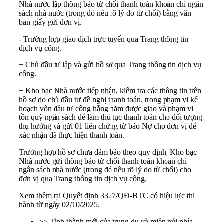
Nhà nước lập thông báo từ chối thanh toán khoản chi ngân
sách nhà nước (trong đó nêu rõ lý do từ chối) bằng văn
bản giấy gửi đơn vị.
- Trường hợp giao dịch trực tuyến qua Trang thông tin
dịch vụ công.
+ Chủ đầu tư lập và gửi hồ sơ qua Trang thông tin dịch vụ
công.
+ Kho bạc Nhà nước tiếp nhận, kiểm tra các thông tin trên
hồ sơ do chủ đầu tư đề nghị thanh toán, trong phạm vi kế
hoạch vốn đầu tư công hằng năm được giao và phạm vi
tồn quỹ ngân sách để làm thủ tục thanh toán cho đối tượng
thụ hưởng và gửi 01 liên chứng từ báo Nợ cho đơn vị để
xác nhận đã thực hiện thanh toán.
Trường hợp hồ sơ chưa đảm bảo theo quy định, Kho bạc
Nhà nước gửi thông báo từ chối thanh toán khoản chi
ngân sách nhà nước (trong đó nêu rõ lý do từ chối) cho
đơn vị qua Trang thông tin dịch vụ công.
Xem thêm tại
Quyết định 3327/QĐ-BTC
có hiệu lực thi
hành từ ngày 02/10/2025.
>> Tỉnh thành mới của trung du và miền núi phía