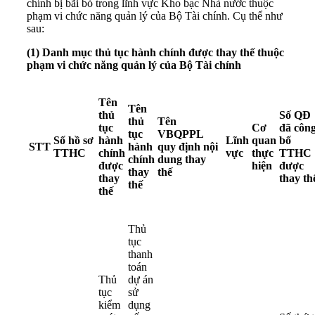
chính bị bãi bỏ trong lĩnh vực Kho bạc Nhà nước thuộc
phạm vi chức năng quản lý của Bộ Tài chính. Cụ thể như
sau:
(1) Danh mục thủ tục hành chính được thay thế thuộc
phạm vi chức năng quản lý của Bộ Tài chính
Tên
Tên
thủ
Số QĐ
thủ
Tên
tục
Cơ
đã côn
tục
VBQPPL
Số hồ sơ
hành
Lĩnh
quan
bố
STT
hành
quy định nội
TTHC
chính
vực
thực
TTHC
chính
dung thay
được
hiện
được
thay
thế
thay
thay th
thế
thế
Thủ
tục
thanh
toán
Thủ
dự án
tục
sử
kiểm
dụng