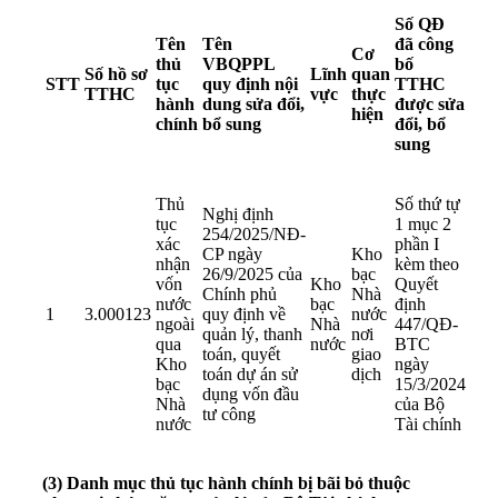
Số QĐ
Tên
Tên
đã công
Cơ
thủ
VBQPPL
bố
Số hồ sơ
Lĩnh
quan
STT
tục
quy định nội
TTHC
TTHC
vực
thực
hành
dung sửa đổi,
được sửa
hiện
chính
bổ sung
đổi, bổ
sung
Thủ
Số thứ tự
Nghị định
tục
1 mục 2
254/2025/NĐ-
xác
phần I
CP
ngày
Kho
nhận
kèm theo
26/9/2025 của
bạc
vốn
Kho
Quyết
Chính phủ
Nhà
nước
bạc
định
1
3.000123
quy định về
nước
ngoài
Nhà
447/QĐ-
quản lý, thanh
nơi
qua
nước
BTC
toán, quyết
giao
Kho
ngày
toán dự án sử
dịch
bạc
15/3/2024
dụng vốn đầu
Nhà
của Bộ
tư công
nước
Tài chính
(3) Danh mục thủ tục hành chính bị bãi bỏ thuộc