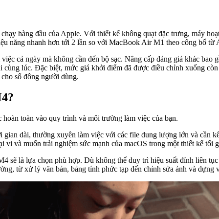
chạy hàng đầu của Apple. Với thiết kế không quạt đặc trưng, máy hoạt
hiệu năng nhanh hơn tới 2 lần so với MacBook Air M1 theo công bố từ 
 việc cả ngày mà không cần đến bộ sạc. Nâng cấp đáng giá khác bao g
ài cùng lúc. Đặc biệt, mức giá khởi điểm đã được điều chỉnh xuống c
 cho số đông người dùng.
M4?
oàn toàn vào quy trình và môi trường làm việc của bạn.
 gian dài, thường xuyên làm việc với các file dung lượng lớn và cần kết
oại vi và muốn trải nghiệm sức mạnh của macOS trong một thiết kế tối g
M4 sẽ là lựa chọn phù hợp. Dù không thể duy trì hiệu suất đỉnh liên tụ
ờng, từ xử lý văn bản, bảng tính phức tạp đến chỉnh sửa ảnh và dựng 