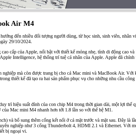
ook Air M4
hướng đến nhiều đối tượng người dùng, từ học sinh, sinh viên, nhân 
ngày 29/10/2024.
cao cấp của Apple, nổi bật với thiết kế mỏng nhẹ, tính di động cao v
a Apple Intelligence, hệ thống trí tuệ cá nhân của Apple. Apple đã ch
 nghiệp mà còn được trang bị cho cả Mac mini và MacBook Air. Với ki
 trong thiết kế đã tạo ra hai sản phẩm phục vụ cho những nhu cầu công
y trì hiệu suất đỉnh của con chip M4 trong thời gian dài, một lợi thế q
 của Mac mini M4 nhanh hơn tới 1.8 lần so với thế hệ M1.
ch) và bổ sung thêm cổng kết nối ở cả mặt trước và mặt sau. Đây là lầ
chuyên nghiệp như 3 cổng Thunderbolt 4, HDMI 2.1 và Ethernet. Với m
t bị ngoại vi.