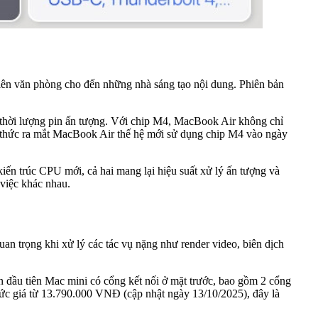
viên văn phòng cho đến những nhà sáng tạo nội dung. Phiên bản
à thời lượng pin ấn tượng. Với chip M4, MacBook Air không chỉ
ính thức ra mắt MacBook Air thế hệ mới sử dụng chip M4 vào ngày
ến trúc CPU mới, cả hai mang lại hiệu suất xử lý ấn tượng và
 việc khác nhau.
uan trọng khi xử lý các tác vụ nặng như render video, biên dịch
n đầu tiên Mac mini có cổng kết nối ở mặt trước, bao gồm 2 cổng
ức giá từ 13.790.000 VNĐ (cập nhật ngày 13/10/2025), đây là