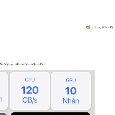
In trang
(Ctr + P)
di động, nên chọn loại nào?