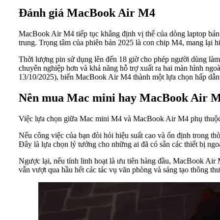
Đánh giá MacBook Air M4
MacBook Air M4 tiếp tục khẳng định vị thế của dòng laptop bán 
trung. Trọng tâm của phiên bản 2025 là con chip M4, mang lại 
Thời lượng pin sử dụng lên đến 18 giờ cho phép người dùng làm
chuyên nghiệp hơn và khả năng hỗ trợ xuất ra hai màn hình ngo
13/10/2025), biến MacBook Air M4 thành một lựa chọn hấp dẫn
Nên mua Mac mini hay MacBook Air 
Việc lựa chọn giữa Mac mini M4 và MacBook Air M4 phụ thuộc h
Nếu công việc của bạn đòi hỏi hiệu suất cao và ổn định trong thời
Đây là lựa chọn lý tưởng cho những ai đã có sẵn các thiết bị ng
Ngược lại, nếu tính linh hoạt là ưu tiên hàng đầu, MacBook Air 
vẫn vượt qua hầu hết các tác vụ văn phòng và sáng tạo thông thư