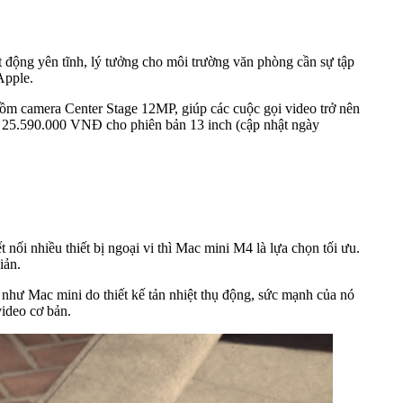
 động yên tĩnh, lý tưởng cho môi trường văn phòng cần sự tập
Apple.
ồm camera Center Stage 12MP, giúp các cuộc gọi video trở nên
òn 25.590.000 VNĐ cho phiên bản 13 inch (cập nhật ngày
 nối nhiều thiết bị ngoại vi thì Mac mini M4 là lựa chọn tối ưu.
iản.
c như Mac mini do thiết kế tản nhiệt thụ động, sức mạnh của nó
video cơ bản.