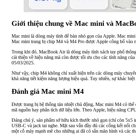
Giới thiệu chung về Mac mini và MacB
Mac mini là dòng máy tính để bàn nhỏ gọn của Apple. Mac mini 
Mac mini trang bị chip M4 và M4 Pro được Apple công bố vào 
Trong khi đó, MacBook Air là dòng máy tính xách tay phổ thông 
cải thiện về hiệu năng mà còn được tối ưu cho các tính năng củ
05/03/2025.
Như vậy, chip M4 không chỉ xuất hiện trên các dòng máy chuyên
khả năng tiết kiệm năng lượng hiệu quả. Tuy nhiên, sự khác biệt
Đánh giá Mac mini M4
Được trang bị hệ thống tản nhiệt chủ động, Mac mini M4 có thể du
mã nguồn hay phân tích dữ liệu lớn. Theo Apple, hiệu năng CPU
Đáng chú ý, sản phẩm sở hữu kích thước nhỏ gọn (chỉ còn 5x5 in
USB-C và jack tai nghe. Mặt sau vẫn đầy đủ các cổng kết nối 
một cỗ máy mạnh mẽ cho những ai đã có sẵn màn hình và các thiế