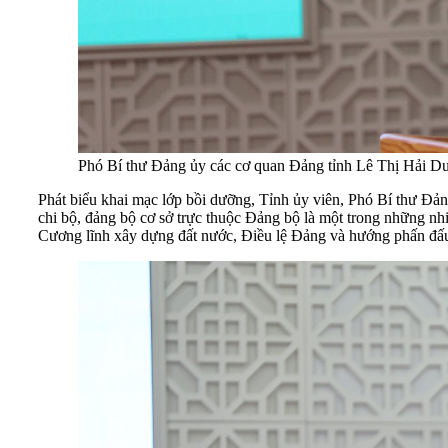
Phó Bí thư Đảng ủy các cơ quan Đảng tỉnh Lê Thị Hải Du
Phát biểu khai mạc lớp bồi dưỡng, Tỉnh ủy viên, Phó Bí thư Đ
chi bộ, đảng bộ cơ sở trực thuộc Đảng bộ là một trong những n
Cương lĩnh xây dựng đất nước, Điều lệ Đảng và hướng phấn đấ