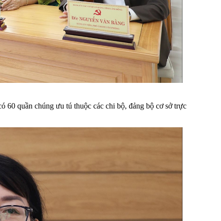
 60 quần chúng ưu tú thuộc các chi bộ, đảng bộ cơ sở trực