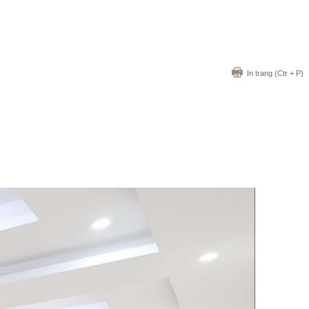
In trang
(Ctr + P)