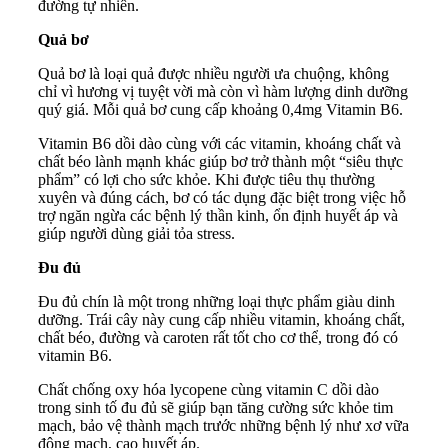
đường tự nhiên.
Quả bơ
Quả bơ là loại quả được nhiều người ưa chuộng, không
chỉ vì hương vị tuyệt vời mà còn vì hàm lượng dinh dưỡng
quý giá. Mỗi quả bơ cung cấp khoảng 0,4mg Vitamin B6.
Vitamin B6 dồi dào cùng với các vitamin, khoáng chất và
chất béo lành mạnh khác giúp bơ trở thành một “siêu thực
phẩm” có lợi cho sức khỏe. Khi được tiêu thụ thường
xuyên và đúng cách, bơ có tác dụng đặc biệt trong việc hỗ
trợ ngăn ngừa các bệnh lý thần kinh, ổn định huyết áp và
giúp người dùng giải tỏa stress.
Đu đủ
Đu đủ chín là một trong những loại thực phẩm giàu dinh
dưỡng. Trái cây này cung cấp nhiều vitamin, khoáng chất,
chất béo, đường và caroten rất tốt cho cơ thể, trong đó có
vitamin B6.
Chất chống oxy hóa lycopene cùng vitamin C dồi dào
trong sinh tố đu đủ sẽ giúp bạn tăng cường sức khỏe tim
mạch, bảo vệ thành mạch trước những bệnh lý như xơ vữa
động mạch, cao huyết áp.