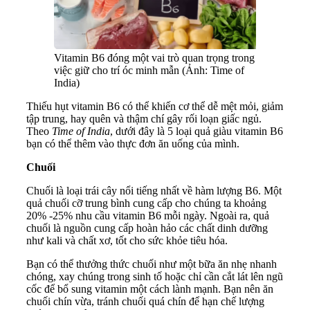
Vitamin B6 đóng một vai trò quan trọng trong
việc giữ cho trí óc minh mẫn (Ảnh: Time of
India)
Thiếu hụt vitamin B6 có thể khiến cơ thể dễ mệt mỏi, giảm
tập trung, hay quên và thậm chí gây rối loạn giấc ngủ.
Theo
Time of India
, dưới đây là 5 loại quả giàu vitamin B6
bạn có thể thêm vào thực đơn ăn uống của mình.
Chuối
Chuối là loại trái cây nổi tiếng nhất về hàm lượng B6. Một
quả chuối cỡ trung bình cung cấp cho chúng ta khoảng
20% -25% nhu cầu vitamin B6 mỗi ngày. Ngoài ra, quả
chuối là nguồn cung cấp hoàn hảo các chất dinh dưỡng
như kali và chất xơ, tốt cho sức khỏe tiêu hóa.
Bạn có thể thưởng thức chuối như một bữa ăn nhẹ nhanh
chóng, xay chúng trong sinh tố hoặc chỉ cần cắt lát lên ngũ
cốc để bổ sung vitamin một cách lành mạnh. Bạn nên ăn
chuối chín vừa, tránh chuối quá chín để hạn chế lượng