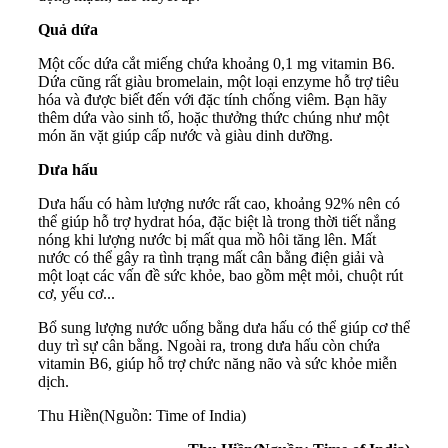
Quả dứa
Một cốc dứa cắt miếng chứa khoảng 0,1 mg vitamin B6.
Dứa cũng rất giàu bromelain, một loại enzyme hỗ trợ tiêu
hóa và được biết đến với đặc tính chống viêm. Bạn hãy
thêm dứa vào sinh tố, hoặc thưởng thức chúng như một
món ăn vặt giúp cấp nước và giàu dinh dưỡng.
Dưa hấu
Dưa hấu có hàm lượng nước rất cao, khoảng 92% nên có
thể giúp hỗ trợ hydrat hóa, đặc biệt là trong thời tiết nắng
nóng khi lượng nước bị mất qua mồ hôi tăng lên. Mất
nước có thể gây ra tình trạng mất cân bằng điện giải và
một loạt các vấn đề sức khỏe, bao gồm mệt mỏi, chuột rút
cơ, yếu cơ...
Bổ sung lượng nước uống bằng dưa hấu có thể giúp cơ thể
duy trì sự cân bằng. Ngoài ra, trong dưa hấu còn chứa
vitamin B6, giúp hỗ trợ chức năng não và sức khỏe miễn
dịch.
Thu Hiền
(Nguồn: Time of India)