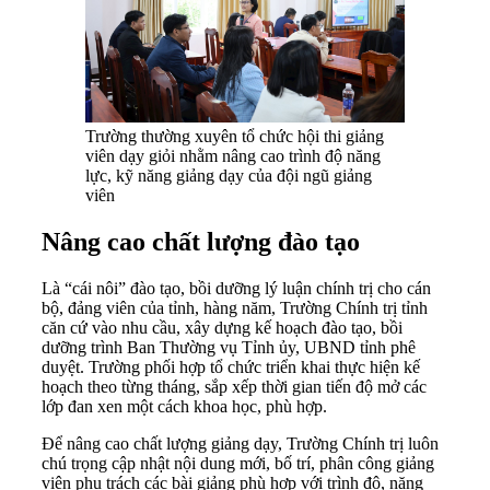
Trường thường xuyên tổ chức hội thi giảng
viên dạy giỏi nhằm nâng cao trình độ năng
lực, kỹ năng giảng dạy của đội ngũ giảng
viên
Nâng cao chất lượng đào tạo
Là “cái nôi” đào tạo, bồi dưỡng lý luận chính trị cho cán
bộ, đảng viên của tỉnh, hàng năm, Trường Chính trị tỉnh
căn cứ vào nhu cầu, xây dựng kế hoạch đào tạo, bồi
dưỡng trình Ban Thường vụ Tỉnh ủy, UBND tỉnh phê
duyệt. Trường phối hợp tổ chức triển khai thực hiện kế
hoạch theo từng tháng, sắp xếp thời gian tiến độ mở các
lớp đan xen một cách khoa học, phù hợp.
Để nâng cao chất lượng giảng dạy, Trường Chính trị luôn
chú trọng cập nhật nội dung mới, bố trí, phân công giảng
viên phụ trách các bài giảng phù hợp với trình độ, năng