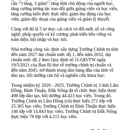
cầu “3 tăng, 3 giảm”: tăng tính chủ động của người học,
tăng cường tương tác trao đổi giữa giảng viên và học viên,
tăng cường kiến thức thực tiễn; giảm thụ động của học
viên, giảm độc thoại của giảng viên và giảm lý thuyết.
Cùng với đó là 5 tư duy: cải cách và đổi mới; số và công
nghệ; pháp quyền và kỷ cương; phát triển bền vững và
toàn diện; hội nhập và học hỏi.
Nhà trường cũng xác định xây dựng Trường Chính trị tỉnh
đến năm 2027 đạt chuẩn mức độ 1, đến năm 2032, đạt
chuẩn mức độ 2 theo Quy định số 11-QĐ/TW ngày
19/5/2021 của Ban Bí thư về trường chính trị chuẩn và
đến năm 2045, trở thành trung tâm hàng đầu của tỉnh về
đào tạo, bồi dưỡng cán bộ và nghiên cứu khoa học.
Trong nhiệm kỳ 2020 - 2025, Trường Chính trị 3 tỉnh Lâm
Đồng, Bình Thuận, Đắk Nông đã tổ chức thực hiện được
498 lớp đào tạo, bồi dưỡng 44.423 học viên. Trong đó,
Trường Chính trị Lâm Đồng (cũ) thực hiện 271 lớp với
25.365 học viên; Trường Chính trị Bình Thuận thực hiện
146 lớp với 14.843 học viên; Trường Chính trị Đắk Nông
thực hiện 78 lớp với 4.215 học viên.