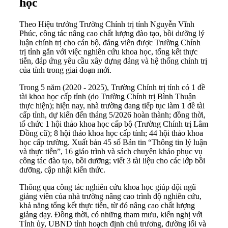
học
Theo Hiệu trưởng Trường Chính trị tỉnh Nguyễn Vĩnh
Phúc, công tác nâng cao chất lượng đào tạo, bồi dưỡng lý
luận chính trị cho cán bộ, đảng viên được Trường Chính
trị tỉnh gắn với việc nghiên cứu khoa học, tổng kết thực
tiễn, đáp ứng yêu cầu xây dựng đảng và hệ thống chính trị
của tỉnh trong giai đoạn mới.
Trong 5 năm (2020 - 2025), Trường Chính trị tỉnh có 1 đề
tài khoa học cấp tỉnh (do Trường Chính trị Bình Thuận
thực hiện); hiện nay, nhà trường đang tiếp tục làm 1 đề tài
cấp tỉnh, dự kiến đến tháng 5/2026 hoàn thành; đồng thời,
tổ chức 1 hội thảo khoa học cấp bộ (Trường Chính trị Lâm
Đồng cũ); 8 hội thảo khoa học cấp tỉnh; 44 hội thảo khoa
học cấp trường. Xuất bản 45 số Bản tin “Thông tin lý luận
và thực tiễn”, 16 giáo trình và sách chuyên khảo phục vụ
công tác đào tạo, bồi dưỡng; viết 3 tài liệu cho các lớp bồi
dưỡng, cập nhật kiến thức.
Thông qua công tác nghiên cứu khoa học giúp đội ngũ
giảng viên của nhà trường nâng cao trình độ nghiên cứu,
khả năng tổng kết thực tiễn, từ đó nâng cao chất lượng
giảng dạy. Đồng thời, có những tham mưu, kiến nghị với
Tỉnh ủy, UBND tỉnh hoạch định chủ trương, đường lối và