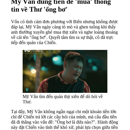
Mỹ Vân dùng tiền để 'mua' thông
tin về Thư 'ống bơ'
Vốn có tình cảm đơn phương với Biên nhưng không được
đáp lại, Mỹ Vân ngày càng tò mò và ghen tuông khi thấy
anh thường xuyên ghé mua thịt xiên và nghe loáng thoáng
về cái tên "ống bơ". Quyết tâm tìm ra sự thật, cô đã trực
tiếp đến quán của Chiến.
Mỹ Vân tìm đến quán thịt xiên để dò hỏi về
Thư.
Tại đây, Mỹ Vân không ngần ngại chi một khoản tiền lớn
chỉ để Chiến trả lời các câu hỏi của mình, mà câu đầu tiên
đã đi thẳng vào vấn đề: "Ống bơ là đứa nào?". Hành động
này đặt Chiến vào tình thế khó xử, phải lựa chọn giữa tiền