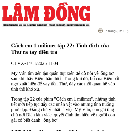
In trang
(Ctr + P)
Cách em 1 milimet tập 22: Tình địch của
Thư ra tay điều tra
CTVX
•
14/11/2025 11:04
Mỹ Vân tìm đến tận quán thịt xiên để dò hỏi về 'ống bơ'
sau khi thấy Biên thân thiết. Trong khi đó, bố của Biên bất
ngờ xuất hiện để vay tiền Thư, đẩy các mối quan hệ vào
tình thế khó xử.
Trong tập 22 của phim "Cách em 1 milimet", những tình
tiết mới tiếp tục đẩy các nhân vật vào những tình huống
phức tạp. Đáng chú ý nhất là việc Mỹ Vân, con gái ông
chủ nơi Biên làm việc, quyết định tìm hiểu về người con
gái có biệt danh "ống bơ".