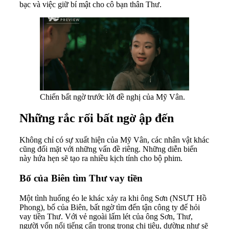
bạc và việc giữ bí mật cho cô bạn thân Thư.
Chiến bất ngờ trước lời đề nghị của Mỹ Vân.
Những rắc rối bất ngờ ập đến
Không chỉ có sự xuất hiện của Mỹ Vân, các nhân vật khác
cũng đối mặt với những vấn đề riêng. Những diễn biến
này hứa hẹn sẽ tạo ra nhiều kịch tính cho bộ phim.
Bố của Biên tìm Thư vay tiền
Một tình huống éo le khác xảy ra khi ông Sơn (NSƯT Hồ
Phong), bố của Biên, bất ngờ tìm đến tận công ty để hỏi
vay tiền Thư. Với vẻ ngoài lấm lét của ông Sơn, Thư,
người vốn nổi tiếng cẩn trọng trong chi tiêu, dường như sẽ