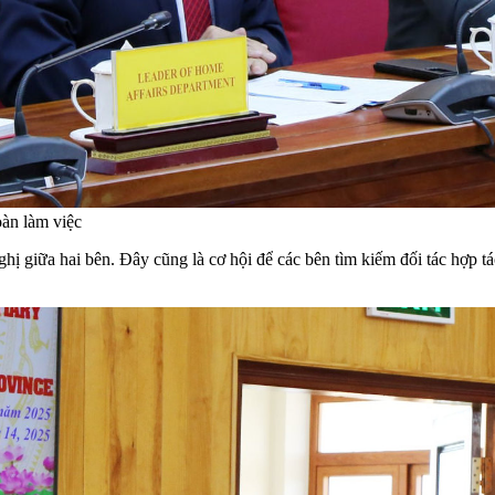
àn làm việc
ị giữa hai bên. Đây cũng là cơ hội để các bên tìm kiếm đối tác hợp t