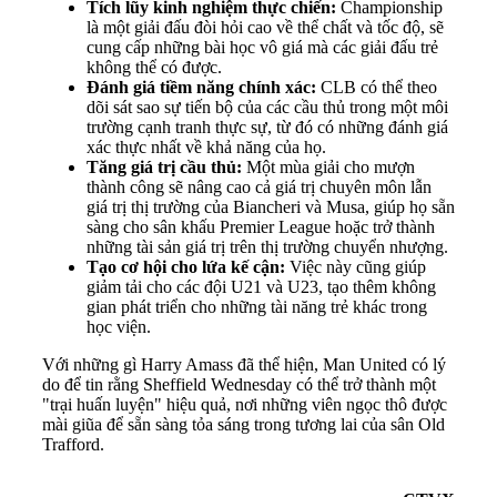
Tích lũy kinh nghiệm thực chiến:
Championship
là một giải đấu đòi hỏi cao về thể chất và tốc độ, sẽ
cung cấp những bài học vô giá mà các giải đấu trẻ
không thể có được.
Đánh giá tiềm năng chính xác:
CLB có thể theo
dõi sát sao sự tiến bộ của các cầu thủ trong một môi
trường cạnh tranh thực sự, từ đó có những đánh giá
xác thực nhất về khả năng của họ.
Tăng giá trị cầu thủ:
Một mùa giải cho mượn
thành công sẽ nâng cao cả giá trị chuyên môn lẫn
giá trị thị trường của Biancheri và Musa, giúp họ sẵn
sàng cho sân khấu Premier League hoặc trở thành
những tài sản giá trị trên thị trường chuyển nhượng.
Tạo cơ hội cho lứa kế cận:
Việc này cũng giúp
giảm tải cho các đội U21 và U23, tạo thêm không
gian phát triển cho những tài năng trẻ khác trong
học viện.
Với những gì Harry Amass đã thể hiện, Man United có lý
do để tin rằng Sheffield Wednesday có thể trở thành một
"trại huấn luyện" hiệu quả, nơi những viên ngọc thô được
mài giũa để sẵn sàng tỏa sáng trong tương lai của sân Old
Trafford.