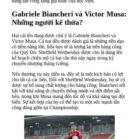
năng tấn công sáng giá khác của học viện.
Gabriele Biancheri và Victor Musa:
Những người kế thừa?
Hai cái tên đang được chú ý là Gabriele Biancheri và
Victor Musa. Cả hai đều được đánh giá là những tiền đạo
có tiềm năng lớn, hứa hẹn sẽ là tương lai trên hàng công
của Quỷ Đỏ. Sheffield Wednesday được cho là đang lên
kế hoạch chiêu mộ cả hai cầu thủ này ngay trong kỳ
chuyển nhượng tháng Giêng.
Nếu thương vụ này diễn ra, đây sẽ là một kịch bản có lợi
cho tất cả các bên. Đối với Sheffield Wednesday, họ sẽ có
được sự bổ sung chất lượng cho hàng công. Biancheri nổi
bật với khả năng di chuyển thông minh và dứt điểm sắc
bén, trong khi Musa mang đến tốc độ và khả năng tạo đột
biến. Sự kết hợp của họ có thể tạo ra một sức mạnh tấn
công đáng gờm tại Championship.