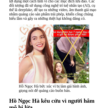
lợi dụng một cách tinh vi cho các mục đích lừa đảo. Các
đối tượng đã sử dụng công nghệ trí tuệ nhân tạo (AI), cụ
thể là deepfake, để tạo ra những video, âm thanh giả mạo
nhằm quảng cáo sản phẩm trái phép, khiến công chúng
hiểu lầm và gây ra những thiệt hại không đáng có.
Hồ Ngọc Hà bức xúc vì bị làm giả hình ảnh,
giọng nói để quảng cáo buôn bán.
Hồ Ngọc Hà kêu cứu vì người hâm
mộ bị lừa