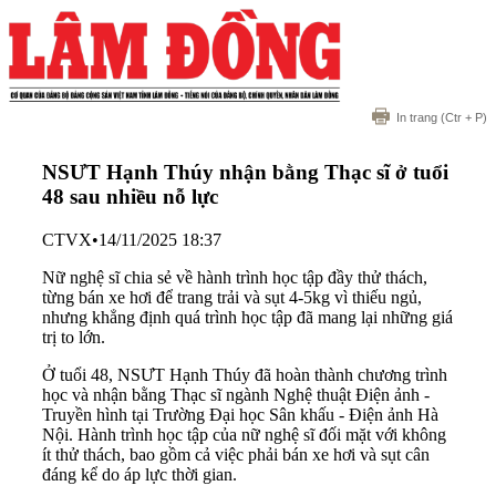
In trang
(Ctr + P)
NSƯT Hạnh Thúy nhận bằng Thạc sĩ ở tuổi
48 sau nhiều nỗ lực
CTVX
•
14/11/2025 18:37
Nữ nghệ sĩ chia sẻ về hành trình học tập đầy thử thách,
từng bán xe hơi để trang trải và sụt 4-5kg vì thiếu ngủ,
nhưng khẳng định quá trình học tập đã mang lại những giá
trị to lớn.
Ở tuổi 48, NSƯT Hạnh Thúy đã hoàn thành chương trình
học và nhận bằng Thạc sĩ ngành Nghệ thuật Điện ảnh -
Truyền hình tại Trường Đại học Sân khấu - Điện ảnh Hà
Nội. Hành trình học tập của nữ nghệ sĩ đối mặt với không
ít thử thách, bao gồm cả việc phải bán xe hơi và sụt cân
đáng kể do áp lực thời gian.