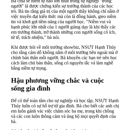
Bà chia sẻ niềm tự hào lớn nhất trong sự nghiệp "trồng
người" là được chứng kiến sự trưởng thành của các học
trò. Bà tin rằng giá trị của một người thầy không chỉ nằm ở
việc truyền đạt kiến thức mà còn là đồng hành, gieo niềm
tin và khơi gợi tiềm năng của người học. "Niềm vui và
hạnh phúc lớn nhất của 1 người giảng dạy là khi thấy các
em trưởng thành, trở thành những con người sống có ích,
tử tế, trách nhiệm," bà nói.
Khi được hỏi về môi trường showbiz, NSƯT Hạnh Thúy
cho rằng cám dỗ không nằm ở môi trường bên ngoài mà ở
chính bản thân mỗi người. Bà khuyên các bạn trẻ nên học
cách làm chủ bản thân, sống có nguyên tắc và làm nghề
bằng niềm tự trọng.
Hậu phương vững chắc và cuộc
sống gia đình
Để có thể toàn tâm cho sự nghiệp và học tập, NSƯT Hạnh
Thúy luôn có sự hỗ trợ từ gia đình. Bà cho biết các anh chị
em luôn gánh vác việc chăm sóc ba mẹ, trong khi chồng
và các con luôn thông cảm và ủng hộ mọi quyết định của
bà.