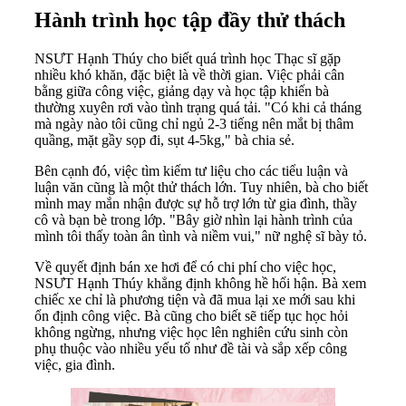
Hành trình học tập đầy thử thách
NSƯT Hạnh Thúy cho biết quá trình học Thạc sĩ gặp
nhiều khó khăn, đặc biệt là về thời gian. Việc phải cân
bằng giữa công việc, giảng dạy và học tập khiến bà
thường xuyên rơi vào tình trạng quá tải. "Có khi cả tháng
mà ngày nào tôi cũng chỉ ngủ 2-3 tiếng nên mắt bị thâm
quầng, mặt gầy sọp đi, sụt 4-5kg," bà chia sẻ.
Bên cạnh đó, việc tìm kiếm tư liệu cho các tiểu luận và
luận văn cũng là một thử thách lớn. Tuy nhiên, bà cho biết
mình may mắn nhận được sự hỗ trợ lớn từ gia đình, thầy
cô và bạn bè trong lớp. "Bây giờ nhìn lại hành trình của
mình tôi thấy toàn ân tình và niềm vui," nữ nghệ sĩ bày tỏ.
Về quyết định bán xe hơi để có chi phí cho việc học,
NSƯT Hạnh Thúy khẳng định không hề hối hận. Bà xem
chiếc xe chỉ là phương tiện và đã mua lại xe mới sau khi
ổn định công việc. Bà cũng cho biết sẽ tiếp tục học hỏi
không ngừng, nhưng việc học lên nghiên cứu sinh còn
phụ thuộc vào nhiều yếu tố như đề tài và sắp xếp công
việc, gia đình.