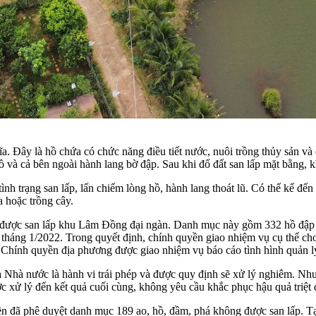
 Đây là hồ chứa có chức năng điều tiết nước, nuôi trồng thủy sản và
 hồ và cả bên ngoài hành lang bờ đập. Sau khi đổ đất san lấp mặt bằng,
ình trạng san lấp, lấn chiếm lòng hồ, hành lang thoát lũ. Có thể kể đ
 hoặc trồng cây.
g được san lấp khu Lâm Đồng đại ngàn. Danh mục này gồm 332 hồ đập (
 tháng 1/2022. Trong quyết định, chính quyền giao nhiệm vụ cụ thể ch
. Chính quyền địa phương được giao nhiệm vụ báo cáo tình hình quản lý
 Nhà nước là hành vi trái phép và được quy định sẽ xử lý nghiêm. Nhưng
xử lý đến kết quả cuối cùng, không yêu cầu khắc phục hậu quả triệt để
n đã phê duyệt danh mục 189 ao, hồ, đầm, phá không được san lấp. T