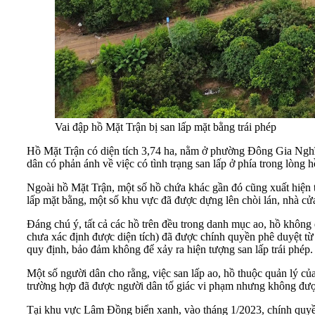
Vai đập hồ Mặt Trận bị san lấp mặt bằng trái phép
Hồ Mặt Trận có diện tích 3,74 ha, nằm ở phường Đông Gia Nghĩa.
dân có phản ánh về việc có tình trạng san lấp ở phía trong lòng
Ngoài hồ Mặt Trận, một số hồ chứa khác gần đó cũng xuất hiện t
lấp mặt bằng, một số khu vực đã được dựng lên chòi lán, nhà cửa
Đáng chú ý, tất cả các hồ trên đều trong danh mục ao, hồ khôn
chưa xác định được diện tích) đã được chính quyền phê duyệt từ
quy định, bảo đảm không để xảy ra hiện tượng san lấp trái phép
Một số người dân cho rằng, việc san lấp ao, hồ thuộc quản lý của
trường hợp đã được người dân tố giác vi phạm nhưng không được 
Tại khu vực Lâm Đồng biển xanh, vào tháng 1/2023, chính quyề