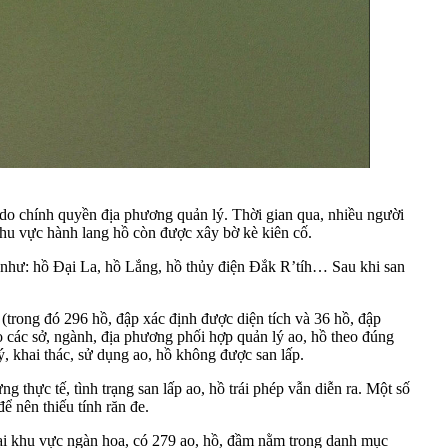
 do chính quyền địa phương quản lý. Thời gian qua, nhiều người
 khu vực hành lang hồ còn được xây bờ kè kiên cố.
ến như: hồ Đại La, hồ Lắng, hồ thủy điện Đắk R’tíh… Sau khi san
trong đó 296 hồ, đập xác định được diện tích và 36 hồ, đập
o các sở, ngành, địa phương phối hợp quản lý ao, hồ theo đúng
, khai thác, sử dụng ao, hồ không được san lấp.
 thực tế, tình trạng san lấp ao, hồ trái phép vẫn diễn ra. Một số
 nên thiếu tính răn đe.
ại khu vực ngàn hoa, có 279 ao, hồ, đầm nằm trong danh mục