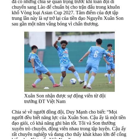
đã có những chia sẻ quan trọng trước khi toàn đội di
chuyển sang Lào để chuẩn bị cho trận đấu trong khuôn
khổ Vòng loại Asian Cup 2027. Tâm điểm của đợt tập
trung lần này là sự trở lại của tiền đạo Nguyễn Xuân Son
sau gần một năm vắng bóng vì chấn thương.
Xuân Son nhận được sự động viên từ đội
trưởng ĐT Việt Nam
Chia sẻ về người đồng đội, Duy Mạnh cho biết: “Mọi
người đều biết năng lực của Xuân Son. Cậu ấy là một tiền
đạo giỏi, có khả năng ghi bàn tốt. Tôi và Son thường
xuyên trò chuyện, động viên nhau trong tập luyện. Cậu ấy
rất chuyên nghiệp và đang cho thấy khát khao lớn để cống