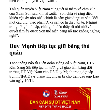
hiến cho đội tuyển Việt Nam”.
Thủ quân tuyển Việt Nam cũng tiết lộ thêm về cảm xúc
của Xuân Son sau khi tái xuất: “Son chia sẻ rằng điều
khiến cậu ấy nhớ nhất chính là cảm giác được ra sân. Với
một cầu thủ, việc phải rời xa sân cỏ là điều tồi tệ. Nhưng
trong từng buổi tập, chúng tôi đều thấy rõ nỗi nhớ và
quyết tâm ấy được Son thể hiện bằng nỗ lực không ngừng
nghỉ”.
Duy Mạnh tiếp tục giữ băng thủ
quân
Theo thông báo từ Liên đoàn Bóng đá Việt Nam, HLV
Kim Sang Sik tiếp tục tin tưởng và giao tấm băng đội
trưởng ĐT Việt Nam cho Đỗ Duy Mạnh trong đợt tập
trung FIFA Days tháng 11, chuẩn bị cho trận đấu gặp Lào
vào ngày 19/11.