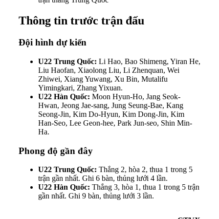
Thông tin trước trận đấu
Đội hình dự kiến
U22 Trung Quốc:
Li Hao, Bao Shimeng, Yiran He,
Liu Haofan, Xiaolong Liu, Li Zhenquan, Wei
Zhiwei, Xiang Yuwang, Xu Bin, Mutalifu
Yimingkari, Zhang Yixuan.
U22 Hàn Quốc:
Moon Hyun-Ho, Jang Seok-
Hwan, Jeong Jae-sang, Jung Seung-Bae, Kang
Seong-Jin, Kim Do-Hyun, Kim Dong-Jin, Kim
Han-Seo, Lee Geon-hee, Park Jun-seo, Shin Min-
Ha.
Phong độ gần đây
U22 Trung Quốc:
Thắng 2, hòa 2, thua 1 trong 5
trận gần nhất. Ghi 6 bàn, thủng lưới 4 lần.
U22 Hàn Quốc:
Thắng 3, hòa 1, thua 1 trong 5 trận
gần nhất. Ghi 9 bàn, thủng lưới 3 lần.