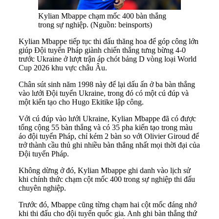
Kylian Mbappe chạm mốc 400 bàn thắng
trong sự nghiệp. (Nguồn: beinsports)
Kylian Mbappe tiếp tục thi đấu thăng hoa để góp công lớn
giúp Đội tuyển Pháp giành chiến thắng tưng bừng 4-0
trước Ukraine ở lượt trận áp chót bảng D vòng loại World
Cup 2026 khu vực châu Âu.
Chân sút sinh năm 1998 này để lại dấu ấn ở ba bàn thắng
vào lưới Đội tuyển Ukraine, trong đó có một cú đúp và
một kiến tạo cho Hugo Ekitike lập công.
Với cú đúp vào lưới Ukraine, Kylian Mbappe đã có được
tổng cộng 55 bàn thắng và có 35 pha kiến tạo trong màu
áo đội tuyển Pháp, chỉ kém 2 bàn so với Olivier Giroud để
trở thành cầu thủ ghi nhiều bàn thắng nhất mọi thời đại của
Đội tuyển Pháp.
Không dừng ở đó, Kylian Mbappe ghi danh vào lịch sử
khi chính thức chạm cột mốc 400 trong sự nghiệp thi đấu
chuyên nghiệp.
Trước đó, Mbappe cũng từng chạm hai cột mốc đáng nhớ
khi thi đấu cho đội tuyển quốc gia. Anh ghi bàn thắng thứ