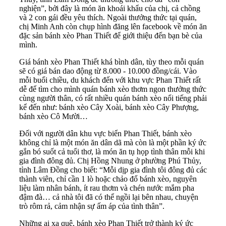
nghiện”, bởi đây là món ăn khoái khẩu của chị, cả chồng
và 2 con gái đều yêu thích. Ngoài thưởng thức tại quán,
chị Minh Anh còn chụp hình đăng lên facebook về món ăn
đặc sản bánh xèo Phan Thiết để giới thiệu đến bạn bè của
mình.
Giá bánh xèo Phan Thiết khá bình dân, tùy theo mỗi quán
sẽ có giá bán dao động từ 8.000 - 10.000 đồng/cái. Vào
mỗi buổi chiều, du khách đến với khu vực Phan Thiết rất
dễ để tìm cho mình quán bánh xèo thơm ngon thưởng thức
cùng người thân, có rất nhiều quán bánh xèo nổi tiếng phải
kể đến như: bánh xèo Cây Xoài, bánh xèo Cây Phượng,
bánh xèo Cô Mười…
Đối với người dân khu vực biển Phan Thiết, bánh xèo
không chỉ là một món ăn dân dã mà còn là một phần ký ức
gắn bó suốt cả tuổi thơ, là món ăn tụ họp tình thân mỗi khi
gia đình đông đủ. Chị Hồng Nhung ở phường Phú Thủy,
tỉnh Lâm Đồng cho biết: “Mỗi dịp gia đình tôi đông đủ các
thành viên, chỉ cần 1 lò hoặc chảo đổ bánh xèo, nguyên
liệu làm nhân bánh, ít rau thơm và chén nước mắm pha
đậm đà… cả nhà tôi đã có thể ngồi lại bên nhau, chuyện
trò rôm rả, cảm nhận sự ấm áp của tình thân”.
Những ai xa quê, bánh xèo Phan Thiết trở thành ký ức