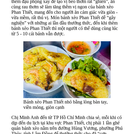
thêm đậu phộng xay để tạo vị béo thơm rất “ghiền”, ăn
cùng rau thơm sẽ làm tăng thêm vị ngon của bánh xèo
Phan Thiết, mang đến cho người ăn cảm giác vừa giòn -
vừa mềm, rất thú vị. Món bánh xèo Phan Thiết dễ “gây
nghiện” với những ai lần đầu thưởng thức, đến khi thèm
bánh xèo Phan Thiết thì một người có thể dùng cùng lúc
từ 5 - 10 cái bánh vẫn được.
Bánh xèo Phan Thiết nhỏ bằng lòng bàn tay,
viền mỏng, giòn cạnh
Chị Minh Anh đến từ TP Hồ Chí Minh chia sẻ, mỗi khi có
dịp đến du lịch tại khu vực Phan Thiết, chị phải 1 lần ghé
quán bánh xèo nằm trên đường Hùng Vương, phường Phú
Thủy, tỉnh Lâm Đồng để thưởng thức cho đã “cơn