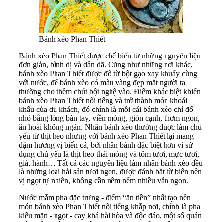
Bánh xèo Phan Thiết
Bánh xèo Phan Thiết được chế biến từ những nguyên liệu
đơn giản, bình dị và dân dã. Cũng như những nơi khác,
bánh xèo Phan Thiết được đổ từ bột gạo xay khuấy cùng
với nước, để bánh xèo có màu vàng đẹp mắt người ta
thường cho thêm chút bột nghệ vào. Điểm khác biệt khiến
bánh xèo Phan Thiết nổi tiếng và trở thành món khoái
khẩu của du khách, đó chính là mỗi cái bánh xèo chỉ đổ
nhỏ bằng lòng bàn tay, viền mỏng, giòn cạnh, thơm ngon,
ăn hoài không ngán. Nhân bánh xèo thường được làm chủ
yếu từ thịt heo nhưng với bánh xèo Phan Thiết lại mang
đậm hương vị biển cả, bởi nhân bánh đặc biệt hơn vì sử
dụng chủ yếu là thịt heo thái mỏng và tôm tươi, mực tươi,
giá, hành… Tất cả các nguyên liệu làm nhân bánh xèo đều
là những loại hải sản tươi ngon, được đánh bắt từ biển nên
vị ngọt tự nhiên, không cần nêm nếm nhiều vẫn ngon.
Nước mắm pha đặc trưng - điểm “ăn tiền” nhất tạo nên
món bánh xèo Phan Thiết nổi tiếng khắp nơi, chính là pha
kiểu mặn - ngọt - cay khá hài hòa và độc đáo, một số quán