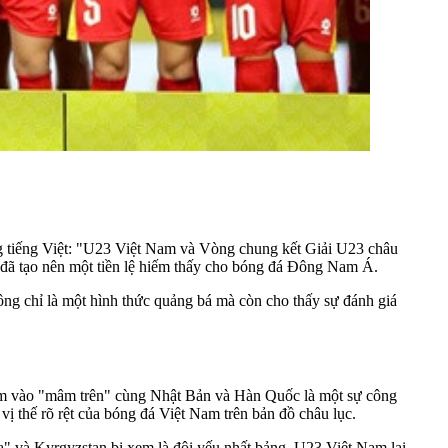
ng tiếng Việt: "U23 Việt Nam và Vòng chung kết Giải U23 châu
đã tạo nên một tiền lệ hiếm thấy cho bóng đá Đông Nam Á.
ng chỉ là một hình thức quảng bá mà còn cho thấy sự đánh giá
 Nam vào "mâm trên" cùng Nhật Bản và Hàn Quốc là một sự công
vị thế rõ rệt của bóng đá Việt Nam trên bản đồ châu lục.
xa" và Kyrgyzstan bị xem là đội yếu nhất bảng, U23 Việt Nam lại