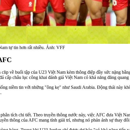
Nam tự tin hơn rất nhiều. Ảnh: VFF
 AFC
n clip về buổi tập của U23 Việt Nam kèm thông điệp đầy sức nặng bằ
đá cấp châu lục công khai đánh giá Việt Nam có khả năng đăng quang 
ng niềm tin với những "ông kẹ" như Saudi Arabia. Động thái này khô
.
i phân tích chi tiết. Theo truyền thông nước này, việc AFC đưa Việt
uyền thông của AFC mang tính giải trí, nhưng nó phản ánh sự thay đổi 
hủ cùng bảng. Trong khi U23 Jordan chỉ được dự báo "có khả năng tiến 