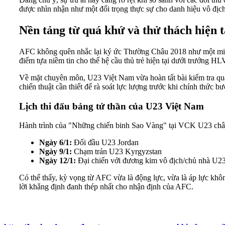
được nhìn nhận như một đối trọng thực sự cho danh hiệu vô địch
Nền tảng từ quá khứ và thử thách hiện t
AFC không quên nhắc lại ký ức Thường Châu 2018 như một min
điểm tựa niềm tin cho thế hệ cầu thủ trẻ hiện tại dưới trướng H
Về mặt chuyên môn, U23 Việt Nam vừa hoàn tất bài kiểm tra quan
chiến thuật cần thiết để rà soát lực lượng trước khi chính thức b
Lịch thi đấu bảng tử thần của U23 Việt Nam
Hành trình của "Những chiến binh Sao Vàng" tại VCK U23 châu Á
Ngày 6/1:
Đối đầu U23 Jordan
Ngày 9/1:
Chạm trán U23 Kyrgyzstan
Ngày 12/1:
Đại chiến với đương kim vô địch/chủ nhà U23
Có thể thấy, kỳ vọng từ AFC vừa là động lực, vừa là áp lực kh
lời khẳng định đanh thép nhất cho nhận định của AFC.