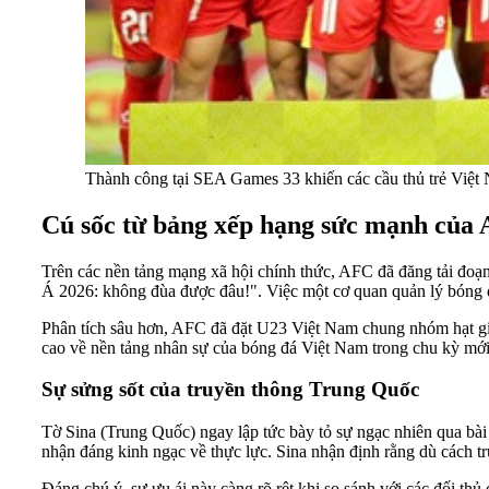
Thành công tại SEA Games 33 khiến các cầu thủ trẻ Việt 
Cú sốc từ bảng xếp hạng sức mạnh của
Trên các nền tảng mạng xã hội chính thức, AFC đã đăng tải đoạ
Á 2026: không đùa được đâu!". Việc một cơ quan quản lý bóng 
Phân tích sâu hơn, AFC đã đặt U23 Việt Nam chung nhóm hạt giố
cao về nền tảng nhân sự của bóng đá Việt Nam trong chu kỳ mới
Sự sửng sốt của truyền thông Trung Quốc
Tờ Sina (Trung Quốc) ngay lập tức bày tỏ sự ngạc nhiên qua bà
nhận đáng kinh ngạc về thực lực. Sina nhận định rằng dù cách tr
Đáng chú ý, sự ưu ái này càng rõ rệt khi so sánh với các đối t