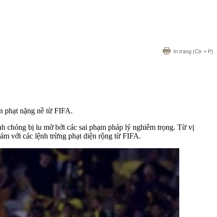
In trang
(Ctr + P)
n phạt nặng nề từ FIFA.
h chóng bị lu mờ bởi các sai phạm pháp lý nghiêm trọng. Từ vị
ám với các lệnh trừng phạt diện rộng từ FIFA.