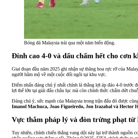
Bóng đá Malaysia trải qua một năm biến động.
Đỉnh cao 4-0 và dấu chấm hết cho cơn 
Giai đoạn đầu năm 2025 ghi nhận sự thăng hoa rực rỡ của Malaysi
người hâm mộ về một cuộc đổi ngôi tại khu vực.
Điểm nhấn đáng chú ý nhất chính là thắng lợi áp đảo 4-0 trước
lợi thế lớn tại giải đấu châu lục mà còn chính thức chấm dứt ch
Đáng chú ý, sức mạnh của Malaysia trong trận đấu đó được củng 
Imanol Machuca, Joao Figueiredo, Jon Irazabal và Hector H
Vực thẳm pháp lý và đòn trừng phạt từ
Tuy nhiên, chính chiến thắng vang dội này lại trở thành nguồn c