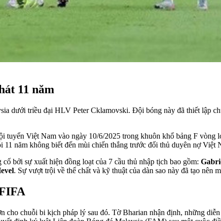
khát 11 năm
a dưới triều đại HLV Peter Cklamovski. Đội bóng này đã thiết lập chuỗi
 đội tuyển Việt Nam vào ngày 10/6/2025 trong khuôn khổ bảng F vòng 
uỗi 11 năm không biết đến mùi chiến thắng trước đối thủ duyên nợ Việt
cố bởi sự xuất hiện đồng loạt của 7 cầu thủ nhập tịch bao gồm:
Gabri
evel
. Sự vượt trội về thể chất và kỹ thuật của dàn sao này đã tạo nên m
 FIFA
ơn cho chuỗi bi kịch pháp lý sau đó. Tờ Bharian nhận định, những diễ