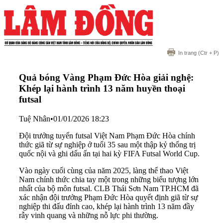
In trang
(Ctr + P)
Quả bóng Vàng Phạm Đức Hòa giải nghệ:
Khép lại hành trình 13 năm huyền thoại
futsal
Tuệ Nhân
•
01/01/2026 18:23
Đội trưởng tuyển futsal Việt Nam Phạm Đức Hòa chính
thức giã từ sự nghiệp ở tuổi 35 sau một thập kỷ thống trị
quốc nội và ghi dấu ấn tại hai kỳ FIFA Futsal World Cup.
Vào ngày cuối cùng của năm 2025, làng thể thao Việt
Nam chính thức chia tay một trong những biểu tượng lớn
nhất của bộ môn futsal. CLB Thái Sơn Nam TP.HCM đã
xác nhận đội trưởng Phạm Đức Hòa quyết định giã từ sự
nghiệp thi đấu đỉnh cao, khép lại hành trình 13 năm đầy
rẫy vinh quang và những nỗ lực phi thường.