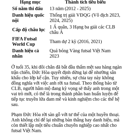
Hạng mục
Thành tích tiêu biểu
Số năm thi đấu
13 năm (2012 - 2025)
Danh hiệu quốc
Thống trị giải VĐQG (Vô địch 2023,
nội
2024, 2025)
1 Á quân, 3 Hạng ba giải các CLB
Cấp độ châu lục
châu Á
FIFA Futsal
Tham dự 2 kỳ (2016, 2021)
World Cup
Danh hiệu cá
Quả bóng Vàng futsal Việt Nam
nhân
2023
Ở tuổi 35, khi đôi chân đã bắt đầu thấm mệt sau hàng ngàn
trận chiến, Đức Hòa quyết định dừng lại để nhường sân
khấu cho lớp kế cận. Tuy nhiên, sự chia tay này không
đồng nghĩa với việc anh rời xa futsal. Theo thông báo từ
CLB, người hâm mộ đang kỳ vọng sẽ thấy anh trong một
vai trò mới, có thể là trong thành phần ban huấn luyện để
tiếp tục truyền lửa đam mê và kinh nghiệm cho các thế hệ
sau.
Phạm Đức Hòa rời sàn gỗ với tư thế của một huyền thoại.
Anh không chỉ để lại những bàn thắng hay danh hiệu, mà
còn thiết lập một tiêu chuẩn chuyên nghiệp cao nhất cho
futsal Việt Nam.