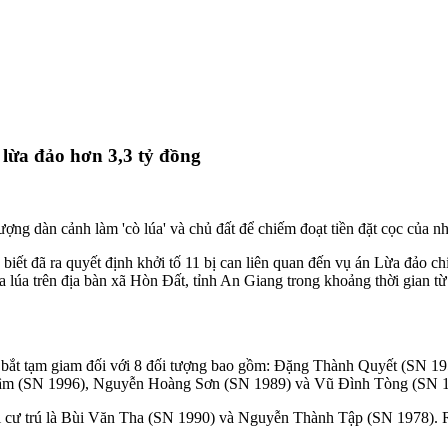
 lừa đảo hơn 3,3 tỷ đồng
g dàn cảnh làm 'cò lúa' và chủ đất để chiếm đoạt tiền đặt cọc của nhi
iết đã ra quyết định khởi tố 11 bị can liên quan đến vụ án Lừa đảo ch
 lúa trên địa bàn xã Hòn Đất, tỉnh An Giang trong khoảng thời gian t
lệnh bắt tạm giam đối với 8 đối tượng bao gồm: Đặng Thành Quyết (S
m (SN 1996), Nguyễn Hoàng Sơn (SN 1989) và Vũ Đình Tòng (SN 1
nơi cư trú là Bùi Văn Tha (SN 1990) và Nguyễn Thành Tập (SN 1978).