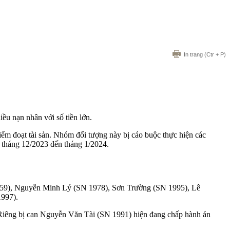
In trang
(Ctr + P)
ều nạn nhân với số tiền lớn.
iếm đoạt tài sản. Nhóm đối tượng này bị cáo buộc thực hiện các
ừ tháng 12/2023 đến tháng 1/2024.
N 1959), Nguyễn Minh Lý (SN 1978), Sơn Trường (SN 1995), Lê
997).
 Riêng bị can Nguyễn Văn Tài (SN 1991) hiện đang chấp hành án