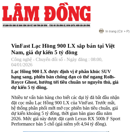
In trang
(Ctr + P)
VinFast Lạc Hồng 900 LX sắp bán tại Việt
Nam, giá dự kiến 5 tỷ đồng
Công nghệ - Chuyển đổi số - Ngày đăng : 08:00,
04/01/2026
Lạc Hồng 900 LX được định vị ở phân khúc SUV
hạng sang, phiên bản chống đạn có thể ngang Rolls-
Royce Ghost, hướng tới tiêu chuẩn xe nguyên thủ, giá
dự kiến 5 tỷ đồng.
Nhiều tư vấn bán hàng cho biết các đại lý đã bắt đầu nhận
đặt cọc mẫu Lạc Hồng 900 LX của
VinFast
. Trước mắt,
hệ thống phân phối mới mở cọc phiên bản tiêu chuẩn, giá
dự kiến khoảng 5 tỷ đồng, thời gian bàn giao đầu năm
2026. Mức giá này được đặt cạnh Lexus RX 500h F Sport
Performance bản 5 chỗ (giá niêm yết 4,94 tỷ đồng).