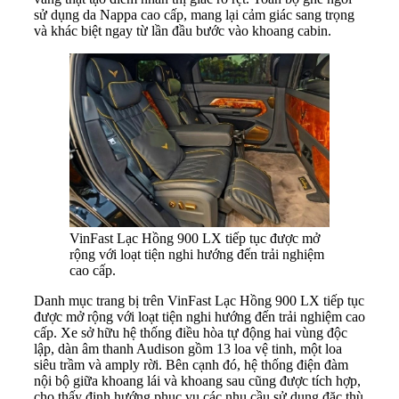
sử dụng da Nappa cao cấp, mang lại cảm giác sang trọng
và khác biệt ngay từ lần đầu bước vào khoang cabin.
VinFast Lạc Hồng 900 LX tiếp tục được mở
rộng với loạt tiện nghi hướng đến trải nghiệm
cao cấp.
Danh mục trang bị trên VinFast Lạc Hồng 900 LX tiếp tục
được mở rộng với loạt tiện nghi hướng đến trải nghiệm cao
cấp. Xe sở hữu hệ thống điều hòa tự động hai vùng độc
lập, dàn âm thanh Audison gồm 13 loa vệ tinh, một loa
siêu trầm và amply rời. Bên cạnh đó, hệ thống điện đàm
nội bộ giữa khoang lái và khoang sau cũng được tích hợp,
cho thấy định hướng phục vụ các nhu cầu sử dụng đặc thù