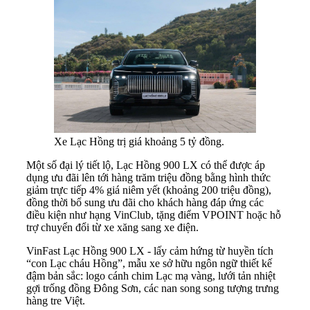
Xe Lạc Hồng trị giá khoảng 5 tỷ đồng.
Một số đại lý tiết lộ, Lạc Hồng 900 LX có thể được áp
dụng ưu đãi lên tới hàng trăm triệu đồng bằng hình thức
giảm trực tiếp 4% giá niêm yết (khoảng 200 triệu đồng),
đồng thời bổ sung ưu đãi cho khách hàng đáp ứng các
điều kiện như hạng VinClub, tặng điểm VPOINT hoặc hỗ
trợ chuyển đổi từ xe xăng sang xe điện.
VinFast Lạc Hồng 900 LX - lấy cảm hứng từ huyền tích
“con Lạc cháu Hồng”, mẫu xe sở hữu ngôn ngữ thiết kế
đậm bản sắc: logo cánh chim Lạc mạ vàng, lưới tản nhiệt
gợi trống đồng Đông Sơn, các nan song song tượng trưng
hàng tre Việt.