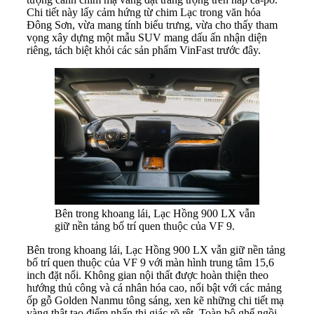
Chi tiết này lấy cảm hứng từ chim Lạc trong văn hóa
Đông Sơn, vừa mang tính biểu trưng, vừa cho thấy tham
vọng xây dựng một mẫu SUV mang dấu ấn nhận diện
riêng, tách biệt khỏi các sản phẩm VinFast trước đây.
Bên trong khoang lái, Lạc Hồng 900 LX vẫn
giữ nền tảng bố trí quen thuộc của VF 9.
Bên trong khoang lái, Lạc Hồng 900 LX vẫn giữ nền tảng
bố trí quen thuộc của VF 9 với màn hình trung tâm 15,6
inch đặt nổi. Không gian nội thất được hoàn thiện theo
hướng thủ công và cá nhân hóa cao, nổi bật với các mảng
ốp gỗ Golden Nanmu tông sáng, xen kẽ những chi tiết mạ
vàng thật tạo điểm nhấn thị giác rõ rệt. Toàn bộ ghế ngồi