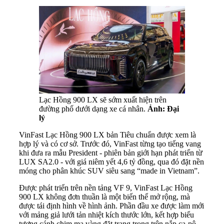
Lạc Hồng 900 LX sẽ sớm xuất hiện trên
đường phố dưới dạng xe cá nhân.
Ảnh: Đại
lý
VinFast Lạc Hồng 900 LX bản Tiêu chuẩn được xem là
hợp lý và có cơ sở. Trước đó, VinFast từng tạo tiếng vang
khi đưa ra mẫu President - phiên bản giới hạn phát triển từ
LUX SA2.0 - với giá niêm yết 4,6 tỷ đồng, qua đó đặt nền
móng cho phân khúc SUV siêu sang “made in Vietnam”.
Được phát triển trên nền tảng
VF 9
, VinFast Lạc Hồng
900 LX không đơn thuần là một biến thể mở rộng, mà
được tái định hình về hình ảnh. Phần đầu xe được làm mới
với mảng giả lưới tản nhiệt kích thước lớn, kết hợp biểu
tượng cánh chim mạ vàng đặt trang trọng trên nắp ca-pô.