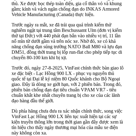
thủ. Xe được bọc thép toàn diện, gia cố thân vỏ và khung
gầm; kính và vách ngăn chống đạn do INKAS Armored
Vehicle Manufacturing (Canada) thực hiện.
Trước ngày ra mắt, xe đã trải qua quá trình kiểm thử
nghiêm ngặt tại trung tâm Beschussamt Ulm (đơn vị kiểm
thử tại Đức) với 440 phát đạn bắn vào nhiều vị trí, 11 lần
nổ mìn từ dưới gầm và trên nóc xe. Nhờ đó, xe có khả
năng chống đạn súng trường NATO Ball M80 và lựu đạn
DM51, đồng thời trang bị lốp run-flat cho phép tiếp tục di
chuyển 80-100 km khi bị xịt.
Trước đó, ngày 27-8-2025, VinFast chính thức bàn giao lô
xe đặc biệt - Lạc Hồng 900 LX - phục vụ nguyên thủ
quốc tế tại Đại lễ kỷ niệm 80 Quốc khánh cho Bộ Ngoại
giao. Đây là dòng xe giới hạn, với 2 phiên bản. Trong đó,
phiên bản chống đạn đạt tiêu chuẩn VPAM VR7 - tiêu
chuẩn khắt khe nhất chuyên trang bị cho xe của các lãnh
đạo hàng đầu thế giới.
Dù phía hãng chưa đưa ra xác nhận chính thức, song việc
VinFast Lạc Hồng 900 LX liên tục xuất hiện tại các sự
kiện truyền thông lớn trong thời gian gần đây được xem là
tín hiệu cho thấy ngày thương mại hóa của mẫu xe điện
này không còn xa.